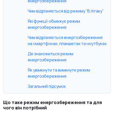
енергозбереження
Чим відрізняється від режиму “В літаку”
Які функції обмежує режим
енергозбереження
Чим відрізняється енергозбереження
на смартфонах, планшетах та ноутбуках
Де знахожиться режим
енергозбереження
Як увімкнути та вимкнути режим
енергозбереження
Загальний підсумок
Що таке режим енергозбереження та для
чого він потрібний