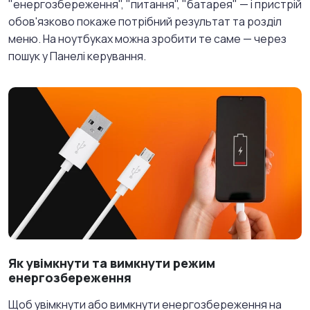
"енергозбереження", "питання", "батарея" — і пристрій
обов'язково покаже потрібний результат та розділ
меню. На ноутбуках можна зробити те саме — через
пошук у Панелі керування.
Як увімкнути та вимкнути режим
енергозбереження
Щоб увімкнути або вимкнути енергозбереження на