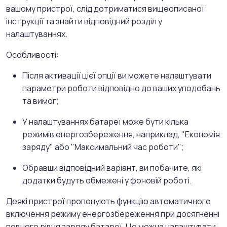
вашому пристрої, слід дотриматися вищеописаної
інструкції та знайти відповідний розділ у
налаштуваннях.
Особливості:
Після активації цієї опції ви можете налаштувати
параметри роботи відповідно до ваших уподобань
та вимог;
У налаштуваннях батареї може бути кілька
режимів енергозбереження, наприклад, "Економія
заряду" або "Максимальний час роботи";
Обравши відповідний варіант, ви побачите, які
додатки будуть обмежені у фоновій роботі.
Деякі пристрої пропонують функцію автоматичного
включення режиму енергозбереження при досягненні
певного рівня заряду батареї. Це можна налаштувати