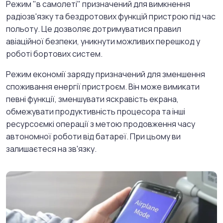
Режим "в самолеті" призначений для вимкнення
радіозв'язку та бездротових функцій пристрою під час
польоту. Це дозволяє дотримуватися правил
авіаційної безпеки, уникнути можливих перешкод у
роботі бортових систем.
Режим економії заряду призначений для зменшення
споживання енергії пристроєм. Він може вимикати
певні функції, зменшувати яскравість екрана,
обмежувати продуктивність процесора та інші
ресурсоємкі операції з метою продовження часу
автономної роботи від батареї. При цьому ви
залишаєтеся на зв'язку.