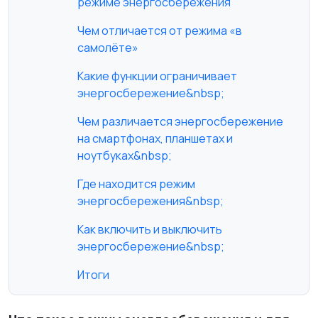
режиме энергосбережения
Чем отличается от режима «в
самолёте»
Какие функции ограничивает
энергосбережение&nbsp;
Чем различается энергосбережение
на смартфонах, планшетах и
ноутбуках&nbsp;
Где находится режим
энергосбережения&nbsp;
Как включить и выключить
энергосбережение&nbsp;
Итоги