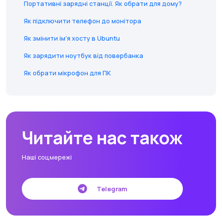
Портативні зарядні станції. Як обрати для дому?
Як підключити телефон до монітора
Як змінити ім'я хосту в Ubuntu
Як зарядити ноутбук від повербанка
Як обрати мікрофон для ПК
Читайте нас також
Наші соцмережі
Telegram