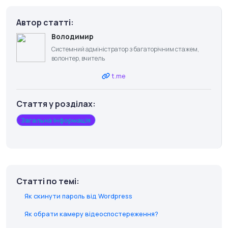
Автор статті:
Володимир
Системний адміністратор з багаторічним стажем,
волонтер, вчитель
t.me
Стаття у розділах:
Загальна інформація
Статті по темі:
Як скинути пароль від Wordpress
Як обрати камеру відеоспостереження?