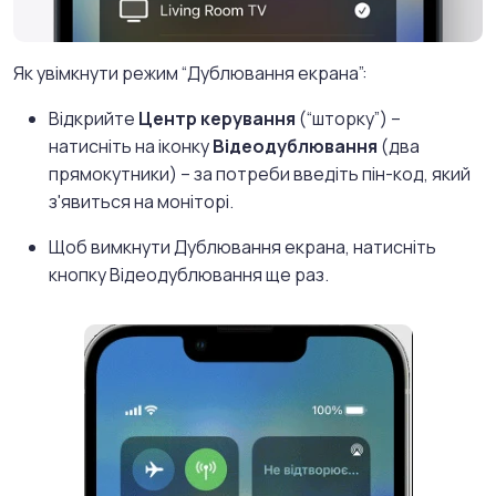
Як увімкнути режим “Дублювання екрана”:
Відкрийте
Центр керування
(“шторку”) –
натисніть на іконку
Відеодублювання
(два
прямокутники) – за потреби введіть пін-код, який
з'явиться на моніторі.
Щоб вимкнути Дублювання екрана, натисніть
кнопку Відеодублювання ще раз.