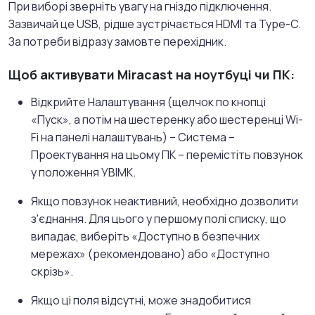
При виборі зверніть увагу на гніздо підключення.
Зазвичай це USB, рідше зустрічається HDMI та Type-C.
За потреби відразу замовте перехідник.
Щоб активувати Miracast на ноутбуці чи ПК:
Відкрийте Налаштування (щелчок по кнопці
«Пуск», а потім на шестеренку або шестеренці Wi-
Fi на панелі налаштувань) – Система –
Проектування на цьому ПК – перемістіть повзунок
у положення УВІМК.
Якщо повзунок неактивний, необхідно дозволити
з'єднання. Для цього у першому полі списку, що
випадає, виберіть «Доступно в безпечних
мережах» (рекомендовано) або «Доступно
скрізь».
Якщо ці поля відсутні, може знадобитися