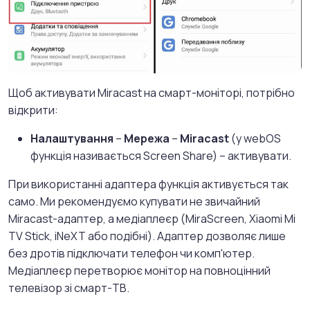
Щоб активувати Miracast на смарт-моніторі, потрібно
відкрити:
Налаштування
–
Мережа
–
Miracast
(у webOS
функція називається Screen Share) – активувати.
При використанні адаптера функція активується так
само. Ми рекомендуємо купувати не звичайний
Miracast-адаптер, а медіаплеєр (MiraScreen, Xiaomi Mi
TV Stick, iNeXT або подібні). Адаптер дозволяє лише
без дротів підключати телефон чи комп'ютер.
Медіаплеєр перетворює монітор на повноцінний
телевізор зі смарт-ТВ.