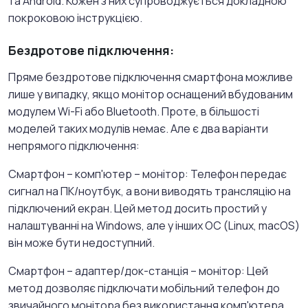
та Android. Кожен з них супроводжується докладною
покроковою інструкцією.
Бездротове підключення:
Пряме бездротове підключення смартфона можливе
лише у випадку, якщо монітор оснащений вбудованим
модулем Wi-Fi або Bluetooth. Проте, в більшості
моделей таких модулів немає. Але є два варіанти
непрямого підключення:
Смартфон – комп'ютер – монітор: Телефон передає
сигнал на ПК/ноутбук, а вони виводять трансляцію на
підключений екран. Цей метод досить простий у
налаштуванні на Windows, але у інших ОС (Linux, macOS)
він може бути недоступний.
Смартфон – адаптер/док-станція – монітор: Цей
метод дозволяє підключати мобільний телефон до
звичайного монітора без використання комп'ютера.