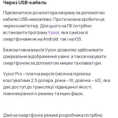
Через USB-кабель
Підключитися до монітора напряму за допомогою
кабелю USB неможливо. Проте можна зробити це
через комп'ютер. Для цього на ПК потрібно
встановити програму
Vysor
, яка сумісна зі
смартфонами як на Android, так і на iOS.
Безкоштовна версія Vysor дозволяє здійснювати
дзеркальне відображення у вікні, а також керувати
смартфоном за допомогою мишки та клавіатури.
Vysor Pro – платна версія (місячна підписка
коштуватиме 2,5 долара, річна – 10, довічна – 40), яка
дає доступ до трансляції підвищеної якості,
повноекранного режиму та інших фішок.
Далі на смартфоні в режимі розробника потрібно