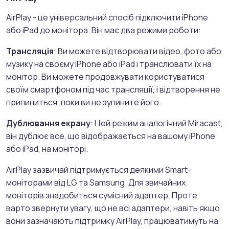
AirPlay - це універсальний спосіб підключити iPhone
або iPad до монітора. Він має два режими роботи:
Трансляція
: Ви можете відтворювати відео, фото або
музику на своєму iPhone або iPad і транслювати їх на
монітор. Ви можете продовжувати користуватися
своїм смартфоном під час трансляції, і відтворення не
припиниться, поки ви не зупините його.
Дублювання екрану
: Цей режим аналогічний Miracast,
він дублює все, що відображається на вашому iPhone
або iPad, на моніторі.
AirPlay зазвичай підтримується деякими Smart-
моніторами від LG та Samsung. Для звичайних
моніторів знадобиться сумісний адаптер. Проте,
варто звернути увагу, що не всі адаптери, навіть якщо
вони зазначають підтримку AirPlay, працюватимуть на