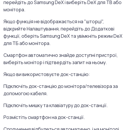
перейдіть до Samsung DeX і виберіть DeX для ТВ або
монітора.
Якщо функція не відображається на "шторці",
відкрийте Налаштування, перейдіть до Додаткові
функції, оберіть Samsung DeX та увімкніть режим DeX
для ТБ або монітора.
Смартфон автоматично знайде доступні пристрої,
виберіть монітор і підтвердіть запит на ньому.
Якщо ви використовуєте док-станцію:
Підключіть док-станцію до монітора/телевізора за
допомогою кабеля.
Підключіть мишку та клавіатуру до док-станції.
Розмістіть смартфон на док-станції.
Сполучення відбудеться автоматично, і на моніторі