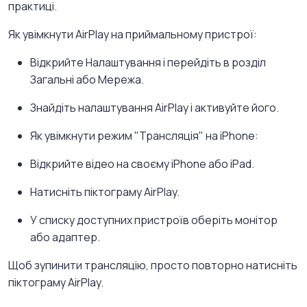
практиці.
Як увімкнути AirPlay на приймальному пристрої:
Відкрийте Налаштування і перейдіть в розділ
Загальні або Мережа.
Знайдіть налаштування AirPlay і активуйте його.
Як увімкнути режим "Трансляція" на iPhone:
Відкрийте відео на своєму iPhone або iPad.
Натисніть піктограму AirPlay.
У списку доступних пристроїв оберіть монітор
або адаптер.
Щоб зупинити трансляцію, просто повторно натисніть
піктограму AirPlay.