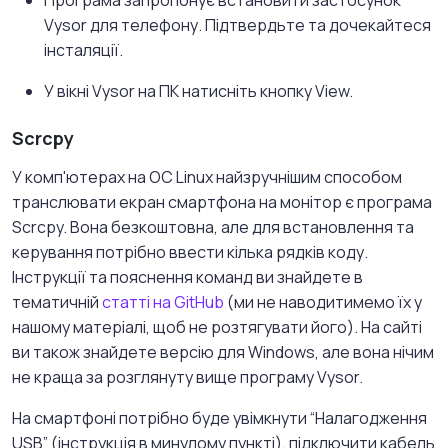
Vysor для телефону. Підтвердьте та дочекайтеся
інсталяції.
У вікні Vysor на ПК натисніть кнопку View.
Scrcpy
У комп'ютерах на ОС Linux найзручнішим способом
транслювати екран смартфона на монітор є програма
Scrcpy. Вона безкоштовна, але для встановлення та
керування потрібно ввести кілька рядків коду.
Інструкції та пояснення команд ви знайдете в
тематичній
статті на GitHub
(ми не наводитимемо їх у
нашому матеріалі, щоб не розтягувати його). На сайті
ви також знайдете версію для Windows, але вона нічим
не краща за розглянуту вище програму Vysor.
На смартфоні потрібно буде увімкнути “Налагодження
USB” (інструкція в минулому пункті), підключити кабель