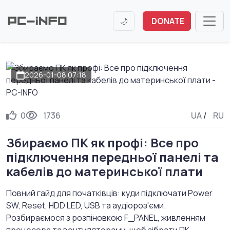
🌙
DONATE
2026-01-08 07:18
0
1736
UA
/
RU
Збираємо ПК як профі: Все про
підключення передньої панелі та
кабелів до материнської плати
Повний гайд для початківців: куди підключати Power
SW, Reset, HDD LED, USB та аудіороз'єми.
Розбираємося з розпіновкою F_PANEL, живленням
процесора та вентиляторами, щоб зібрати ПК