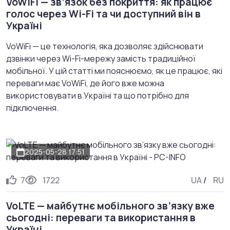
VoWiFi — зв’язок без покриття: як працює
голос через Wi-Fi та чи доступний він в
Україні
VoWiFi — це технологія, яка дозволяє здійснювати
дзвінки через Wi-Fi-мережу замість традиційної
мобільної. У цій статті ми пояснюємо, як це працює, які
переваги має VoWiFi, де його вже можна
використовувати в Україні та що потрібно для
підключення.
2025-05-28 17:51
7
1722
UA
/
RU
VoLTE — майбутнє мобільного зв’язку вже
сьогодні: переваги та використання в
Україні