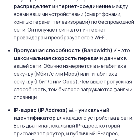
распределяет интернет-соединение
между
всеми вашими устройствами (смартфонами,
компьютерами, телевизорами) по беспроводной
сети. Он получает сигнал от интернет-
провайдера и преобразует его в Wi-Fi.
Пропускная способность (Bandwidth)
⚡ – это
максимальная скорость передачи данных
в
вашей сети. Обычно измеряется в мегабитах в
секунду (Мбит/с или Mbps) или гигабитах в
секунду (Гбит/с или Gbps). Чем выше пропускная
способность, тем быстрее загружаются файлы и
страницы.
IP-адрес (IP Address)
💻 –
уникальный
идентификатор
для каждого устройства в сети.
Есть два типа: локальный IP-адрес, который
присваивает роутер, и публичный IP-адрес,