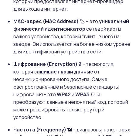
который предоставляет интернет-провайдер
для выхода в интернет.
MAC-адрес (MAC Address)
🏷️ – это
уникальный
физический идентификатор
сетевой карты
вашего устройства, который "вшит" в него на
заводе. Он используется на более низком уровне
для идентификации устройств в сети.
Шифрование (Encryption)
🔒 – технология,
которая
защищает ваши данные
от
несанкционированного доступа. Самые
распространенные и безопасные стандарты
шифрования – это
WPA2
и
WPA3
. Они
преобразуют данные в непонятный код, который
может расшифровать только роутер и
устройство.
Частота (Frequency)
📶 – диапазоны, на которых