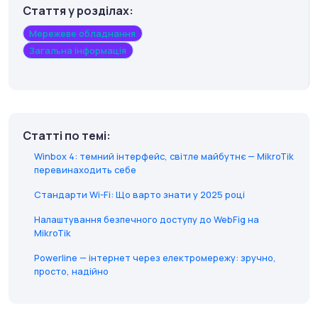
Стаття у розділах:
Мережеве обладнання
Загальна інформація
Статті по темі:
Winbox 4: темний інтерфейс, світле майбутнє — MikroTik
перевинаходить себе
Стандарти Wi-Fi: Що варто знати у 2025 році
Налаштування безпечного доступу до WebFig на
MikroTik
Powerline — інтернет через електромережу: зручно,
просто, надійно