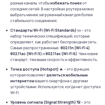
разные каналы, чтобы
избежать помех
от
соседних сетей. В настройках роутера можно
выбрать менее загруженный канал для более
стабильного соединения.
Стандарты Wi-Fi (Wi-Fi Standards)
📜 – это
набор технических спецификаций, которые
определяют, как работает беспроводная сеть.
Самые распространенные:
802.11n (Wi-Fi 4)
,
802.11ac (Wi-Fi 5)
и
802.11ax (Wi-Fi 6)
. Чем новее
стандарт, тем выше скорость и эффективность.
Точка доступа (Hotspot)
🔥 – это функция,
которая позволяет
делиться мобильным
интернетом
вашего смартфона с другими
устройствами. Используется, когда нет доступа к
Wi-Fi.
Уровень сигнала (Signal Strength)
📶 – это