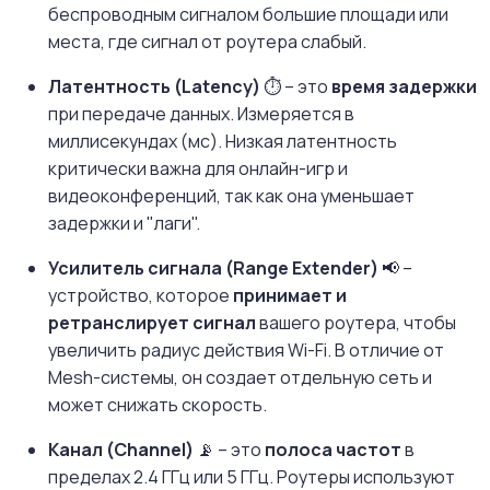
беспроводным сигналом большие площади или
места, где сигнал от роутера слабый.
Латентность (Latency)
⏱️ – это
время задержки
при передаче данных. Измеряется в
миллисекундах (мс). Низкая латентность
критически важна для онлайн-игр и
видеоконференций, так как она уменьшает
задержки и "лаги".
Усилитель сигнала (Range Extender)
📢 –
устройство, которое
принимает и
ретранслирует сигнал
вашего роутера, чтобы
увеличить радиус действия Wi-Fi. В отличие от
Mesh-системы, он создает отдельную сеть и
может снижать скорость.
Канал (Channel)
📡 – это
полоса частот
в
пределах 2.4 ГГц или 5 ГГц. Роутеры используют