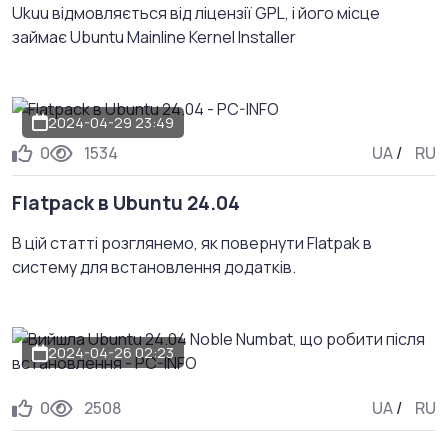
Ukuu відмовляється від ліцензії GPL, і його місце
займає Ubuntu Mainline Kernel Installer
2024-04-29 23:49
0
1534
UA
/
RU
Flatpack в Ubuntu 24.04
В цій статті розглянемо, як повернути Flatpak в
систему для встановлення додатків.
2024-04-26 02:23
0
2508
UA
/
RU