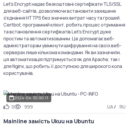
Let's Encrypt надає безкоштовні сертифікати TLS/SSL
для веб-сайтів, дозволяючи встановити захищене
з'єднання HTTPS без значних витрат часу та грошей.
Certbot, програмний клієнт, робить процес отримання
та встановлення сертифікатів Let's Encrypt дуже
простим та автоматизованим. Це допомагає веб-
адміністраторам увімкнути шифрування на своїх веб-
серверах лише кількома командами. Як ви зазначили,
ця автоматизація підтримується як для Apache, так і
для Nginx, що робить її доступною для широкого кола
користувачів.
2024-04-30 00:11
0
999
UA
/
RU
Mainline замість Ukuu на Ubuntu