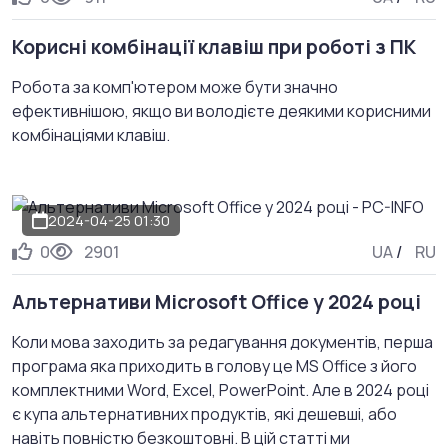
Корисні комбінації клавіш при роботі з ПК
Робота за комп'ютером може бути значно
ефективнішою, якщо ви володієте деякими корисними
комбінаціями клавіш.
2024-04-25 01:30
0
2901
UA
/
RU
Альтернативи Microsoft Office у 2024 році
Коли мова заходить за редагування документів, перша
програма яка приходить в голову це MS Office з його
комплектними Word, Excel, PowerPoint. Але в 2024 році
є купа альтернативних продуктів, які дешевші, або
навіть повністю безкоштовні. В цій статті ми