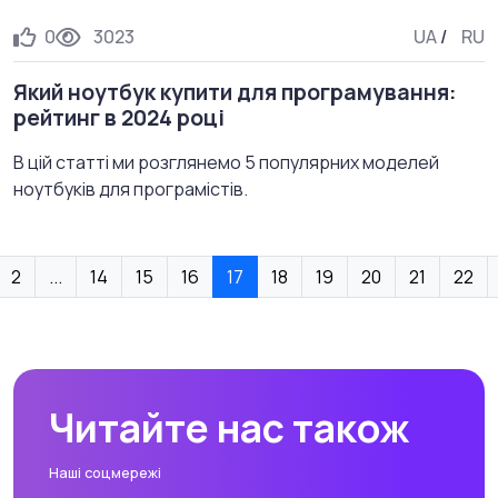
0
3023
UA
/
RU
Який ноутбук купити для програмування:
рейтинг в 2024 році
В цій статті ми розглянемо 5 популярних моделей
ноутбуків для програмістів.
2
...
14
15
16
17
18
19
20
21
22
Читайте нас також
Наші соцмережі