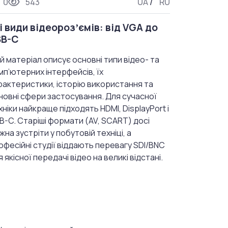
0
543
UA
/
RU
і види відеорозʼємів: від VGA до
SB-C
й матеріал описує основні типи відео- та
мп’ютерних інтерфейсів, їх
рактеристики, історію використання та
новні сфери застосування. Для сучасної
хніки найкраще підходять HDMI, DisplayPort і
B-C. Старіші формати (AV, SCART) досі
жна зустріти у побутовій техніці, а
офесійні студії віддають перевагу SDI/BNC
я якісної передачі відео на великі відстані.