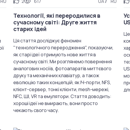
RU
2
617
UA
/
RU
Технології, які переродилися в
Ус
сучасному світі: Друге життя
U
старих ідей
Це
Ця стаття досліджує феномен
й
ко
"технологічного переродження", показуючи,
ії
ха
як старі ідеї отримують нове життя в
ос
сучасному світі. Ми розглянемо повернення
те
аналогових носіїв, фотоапаратів миттєвого
US
друку та механічних клавіатур, а також
мо
еволюцію таких концепцій, як ІЧ-порти, NFS,
пр
клієнт-сервер, тонкі клієнти, mesh-мережі,
дл
NFC, ШІ, VR та емулятори. Стаття доводить:
хороші ідеї не вмирають, вони просто
чекають свого часу.