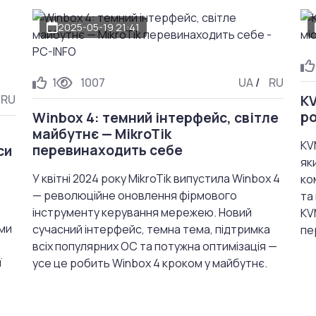
2025-05-19 21:41
1
1007
UA
/
RU
RU
KV
ро
Winbox 4: темний інтерфейс, світле
майбутнє — MikroTik
KV
перевинаходить себе
си
як
У квітні 2024 року MikroTik випустила Winbox 4
ко
— революційне оновлення фірмового
та
інструменту керування мережею. Новий
KV
еми
сучасний інтерфейс, темна тема, підтримка
пе
всіх популярних ОС та потужна оптимізація —
ї
усе це робить Winbox 4 кроком у майбутнє.