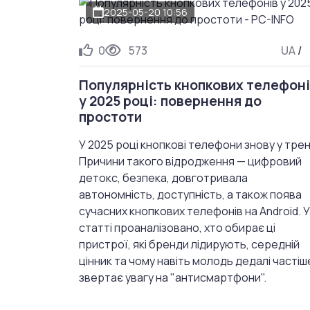
2025-05-20 10:56
0
573
UA
/
Популярність кнопкових телефон
у 2025 році: повернення до
простоти
У 2025 році кнопкові телефони знову у трен
Причини такого відродження — цифровий
детокс, безпека, довготривала
автономність, доступність, а також поява
сучасних кнопкових телефонів на Android. У
статті проаналізовано, хто обирає ці
пристрої, які бренди лідирують, середній
цінник та чому навіть молодь дедалі частіш
звертає увагу на "антисмартфони".