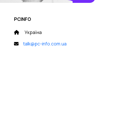
PCINFO
Україна
talk@pc-info.com.ua