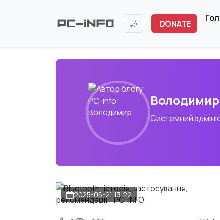
Гол
🌙
DONATE
Володимир
Системний адміні
2025-05-21 13:22