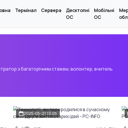
овна
Термінал
Сервера
Десктопні
Мобільні
Ме
ОС
ОС
обл
стратор з багаторічним стажем, волонтер, вчитель
2025-05-21 13:05