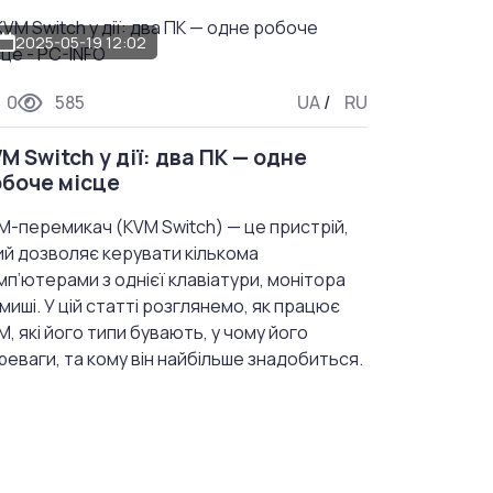
2025-05-19 12:02
0
585
UA
/
RU
M Switch у дії: два ПК — одне
боче місце
M-перемикач (KVM Switch) — це пристрій,
ий дозволяє керувати кількома
мп’ютерами з однієї клавіатури, монітора
 миші. У цій статті розглянемо, як працює
M, які його типи бувають, у чому його
реваги, та кому він найбільше знадобиться.