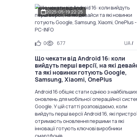
2025-05-19 22:25
0
677
UA
/
Що чекати від Android 16: коли
вийдуть перші версії, на які девай
та які новинки готують Google,
Samsung, Xiaomi, OnePlus
Android 16 обіцяє стати однією з найбільших
оновлень для мобільної операційної сист
Google. У цій статті розповідаємо, коли
вийдуть перші версії Android 16, які пристро
отримають оновлення першими та які
інновації готують ключові виробники
смартфонів.