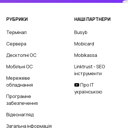
РУБРИКИ
НАШІ ПАРТНЕРИ
Термінал
Busyb
Сервера
Mobicard
Десктопні ОС
Mobikassa
Мобільні ОС
Linktrust - SEO
інструменти
Мережеве
обладнання
Про IT
українською
Програмне
забезпечення
Відеонагляд
Загальна інформація