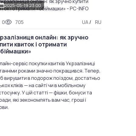
2025-05-19 23:00
0
705
UA
/
RU
рзалізниця онлайн: як зручно
пити квиток і отримати
обіймашки»
лайн-сервіс покупки квитків Укрзалізниці
танніми роками значно покращився. Тепер,
б вирушити в подорож поїздом, достатньо
лькох кліків — на сайті чи в мобільному
стосунку. У цій статті — фішки, бонуси та
ради, які зекономлять вам час, гроші і
рви.