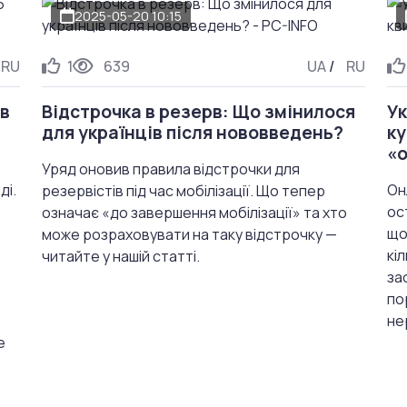
2025-05-20 10:15
RU
1
639
UA
/
RU
ів
Відстрочка в резерв: Що змінилося
Ук
для українців після нововведень?
ку
«
Уряд оновив правила відстрочки для
ді.
Он
резервістів під час мобілізації. Що тепер
ос
означає «до завершення мобілізації» та хто
що
може розраховувати на таку відстрочку —
кі
читайте у нашій статті.
за
по
не
е