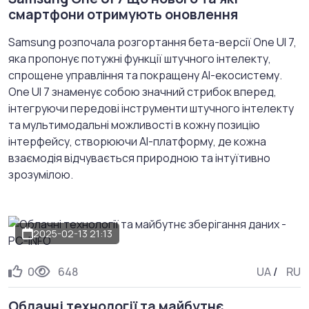
смартфони отримують оновлення
Samsung розпочала розгортання бета-версії One UI 7,
яка пропонує потужні функції штучного інтелекту,
спрощене управління та покращену АІ-екосистему.
One UI 7 знаменує собою значний стрибок вперед,
інтегруючи передові інструменти штучного інтелекту
та мультимодальні можливості в кожну позицію
інтерфейсу, створюючи АІ-платформу, де кожна
взаємодія відчувається природною та інтуїтивно
зрозумілою.
2025-02-13 21:13
0
648
UA
/
RU
Облачні технології та майбутнє