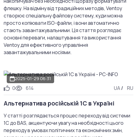
накопичувач без необхідності щоразу форматувати
флешку. На відміну від традиційних методів, Ventoy
створює спеціальну файлову систему, куди можна
просто копіювати ISO-файли, і вони автоматично
стають завантажувальними. Ця стаття розглядає
основні переваги, налаштування та використання
Ventoy для ефективного управління
завантажувальними носіями.
2025-01-29 06:31
0
614
UA
/
RU
Альтернатива російській 1С в Україні
У статті розглядається процес переходу від системи
1C до BAS, акцентуючи увагу на необхідності цього
переходу в умовах політичних та економічних змін,