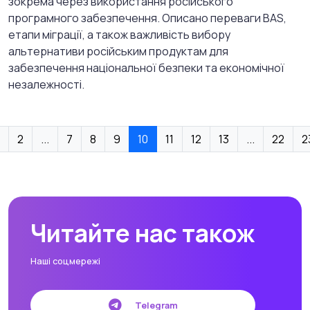
зокрема через використання російського
програмного забезпечення. Описано переваги BAS,
етапи міграції, а також важливість вибору
альтернативи російським продуктам для
забезпечення національної безпеки та економічної
незалежності.
2
...
7
8
9
10
11
12
13
...
22
2
Читайте нас також
Наші соцмережі
Telegram