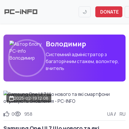
🌙
DONATE
Володимир
Системний адміністратор з
багаторічним стажем, волонтер,
вчитель
2025-02-19 12:08
0
958
UA
/
RU
Samsung One UI 7 Що нового та які