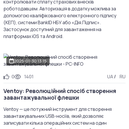
контролювати сплату страхових внесків
роботодавцем. Авторизація в додатку можлива за
допомогою кваліфікованого електронного підпису
(КЕП), системи BankID НБУ або «Дія.Підпис».
Застосунок доступний для завантаження на
платформах iOS та Android.
2025-01-30 13:15
0
1401
UA
/
RU
Ventoy: Революційний спосіб створення
завантажувальної флешки
Ventoy — це потужний інструмент для створення
завантажувальних USB-носіїв, який дозволяє
записувати кілька операційних систем на один