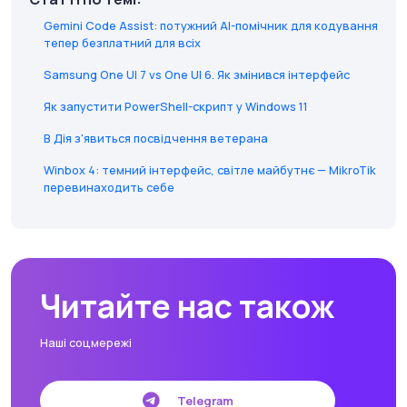
Gemini Code Assist: потужний AI-помічник для кодування
тепер безплатний для всіх
Samsung One UI 7 vs One UI 6. Як змінився інтерфейс
Як запустити PowerShell-скрипт у Windows 11
В Дія з'явиться посвідчення ветерана
Winbox 4: темний інтерфейс, світле майбутнє — MikroTik
перевинаходить себе
Читайте нас також
Наші соцмережі
Telegram