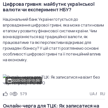
Цифрова гривня: майбутнє української
валюти чи експеримент НБУ?
Національний банк України готується до
впровадження цифрової гривні, яка може стати новим
етапом у розвитку фінансової системи країни. Чим
вона відрізняється від традиційної валюти, як
працюватиме та які перспективи відкриває для
громадян і бізнесу? У цій статті розглянемо основні
особливості цифрової гривні та її потенційний вплив
на економіку.
2025-03-19 13:36
0
579
UA
/
RU
Онлайн-черга для ТЦК: Як записатися на