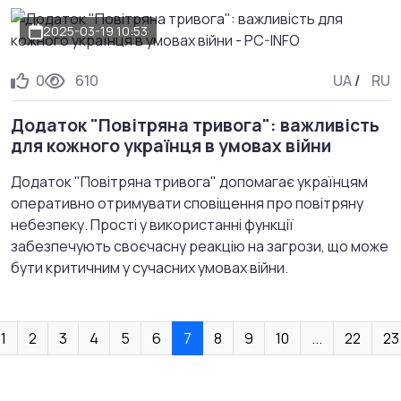
2025-03-19 10:53
0
610
UA
/
RU
Додаток "Повітряна тривога": важливість
для кожного українця в умовах війни
Додаток "Повітряна тривога" допомагає українцям
оперативно отримувати сповіщення про повітряну
небезпеку. Прості у використанні функції
забезпечують своєчасну реакцію на загрози, що може
бути критичним у сучасних умовах війни.
1
2
3
4
5
6
7
8
9
10
...
22
23