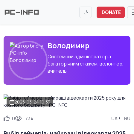
🌙
DONATE
Володимир
Системний адміністратор з
багаторічним стажем, волонтер,
вчитель
2025-03-24 10:33
0
734
UA
/
RU
Вибір геймерів: найкращі відеокарти 2025