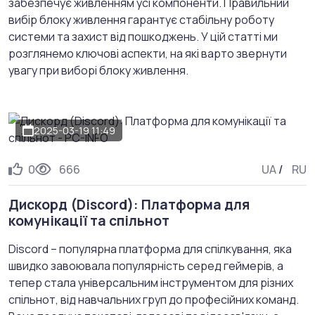
забезпечує живленням усі компоненти. Правильний
вибір блоку живлення гарантує стабільну роботу
системи та захист від пошкоджень. У цій статті ми
розглянемо ключові аспекти, на які варто звернути
увагу при виборі блоку живлення.
2025-03-19 11:49
0
666
UA
/
RU
Дискорд (Discord): Платформа для
комунікації та спільнот
Discord – популярна платформа для спілкування, яка
швидко завоювала популярність серед геймерів, а
тепер стала універсальним інструментом для різних
спільнот, від навчальних груп до професійних команд.