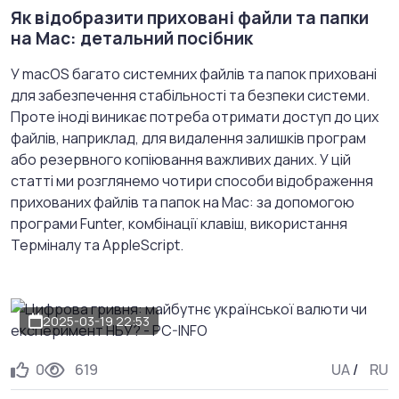
Як відобразити приховані файли та папки
на Mac: детальний посібник
У macOS багато системних файлів та папок приховані
для забезпечення стабільності та безпеки системи.
Проте іноді виникає потреба отримати доступ до цих
файлів, наприклад, для видалення залишків програм
або резервного копіювання важливих даних. У цій
статті ми розглянемо чотири способи відображення
прихованих файлів та папок на Mac: за допомогою
програми Funter, комбінації клавіш, використання
Терміналу та AppleScript.
2025-03-19 22:53
0
619
UA
/
RU