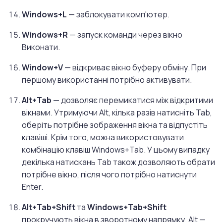
Windows+L
— заблокувати комп'ютер.
Windows+R
— запуск команди через вікно
Виконати.
Window+V
— відкриває вікно буферу обміну. При
першому використанні потрібно активувати.
Alt+Tab
— дозволяє перемикатися між відкритими
вікнами. Утримуючи Alt, кілька разів натисніть Tab,
оберіть потрібне зображення вікна та відпустіть
клавіші. Крім того, можна використовувати
комбінацію клавіш Windows+Tab. У цьому випадку
декілька натискань Tab також дозволяють обрати
потрібне вікно, після чого потрібно натиснути
Enter.
Alt+Tab+Shift
та
Windows+Tab+Shift
прокручують вікна в зворотному напрямку. Alt —