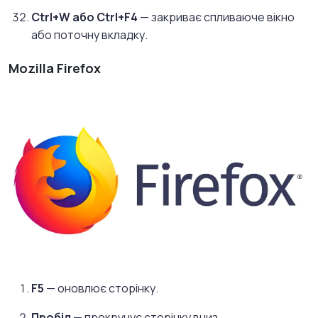
Ctrl+W або Ctrl+F4
— закриває спливаюче вікно
або поточну вкладку.
Mozilla Firefox
F5
— оновлює сторінку.
Пробіл
— прокручує сторінку вниз.