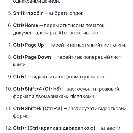
однаковими даними.
Shift+пробіл
— вибрати рядок.
Ctrl+Home
— переміститися на початок
документа, комірка A1 стає активною.
Ctrl+Page Up
— перейти на наступний лист книги.
Ctrl+Page Down
— перейти на попередній лист
книги.
Ctrl+1
— відкрити вікно формату комірок.
Ctrl+Shift+4 (Ctrl+$)
— застосувати грошовий
формат з двома знаками після коми.
Ctrl+Shift+5 (Ctrl+%)
— застосувати відсотковий
формат.
Ctrl+: (Ctrl+крапка з двокрапкою)
— вивести