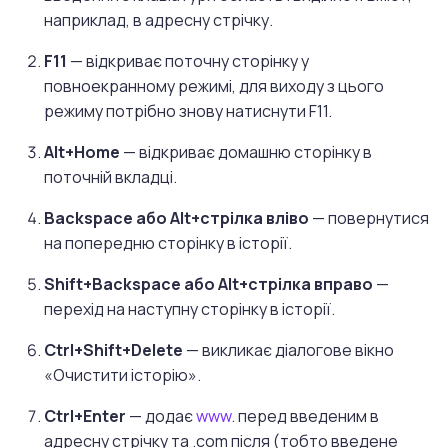
наприклад, в адресну стрічку.
F11
— відкриває поточну сторінку у
повноекранному режимі, для виходу з цього
режиму потрібно знову натиснути F11.
Alt+Home
— відкриває домашню сторінку в
поточній вкладці.
Backspace або Alt+стрілка вліво
— повернутися
на попередню сторінку в історії.
Shift+Backspace або Alt+стрілка вправо
—
перехід на наступну сторінку в історії.
Ctrl+Shift+Delete
— викликає діалогове вікно
«Очистити історію».
Ctrl+Enter
— додає
www
. перед введеним в
адресну стрічку та .com після (тобто введене