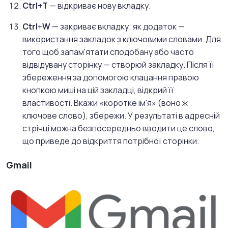
Ctrl+T
— відкриває нову вкладку.
Ctrl
+
W
— закриває вкладку; як додаток —
використання закладок з ключовими словами. Для
того щоб запам'ятати сподобану або часто
відвідувану сторінку — створюй закладку. Після її
збереження за допомогою клацання правою
кнопкою миші на цій закладці, відкрий її
властивості. Вкажи «коротке ім'я» (воно ж
ключове слово), збережи. У результаті в адресній
стрічці можна безпосередньо вводити це слово,
що приведе до відкриття потрібної сторінки.
Gmail