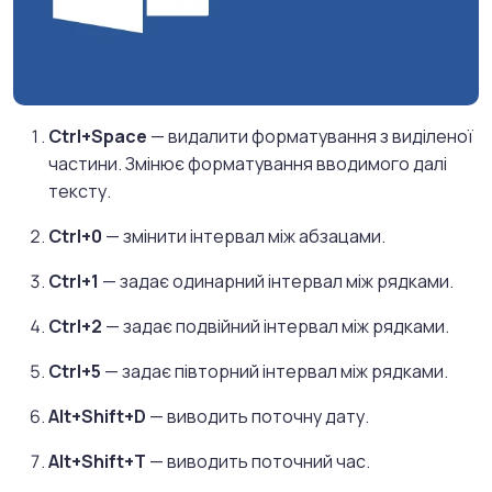
Ctrl+Space
— видалити форматування з виділеної
частини. Змінює форматування вводимого далі
тексту.
Ctrl+0
— змінити інтервал між абзацами.
Ctrl+1
— задає одинарний інтервал між рядками.
Ctrl+2
— задає подвійний інтервал між рядками.
Ctrl+5
— задає півторний інтервал між рядками.
Alt+Shift+D
— виводить поточну дату.
Alt+Shift+T
— виводить поточний час.