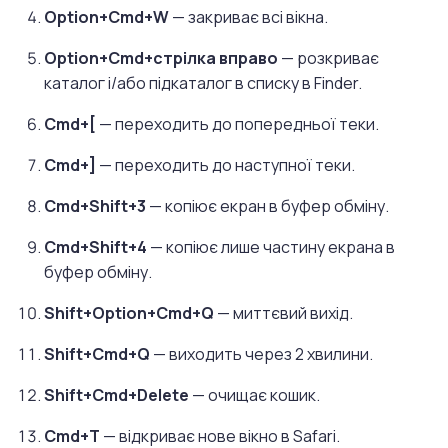
Option+Cmd+W
— закриває всі вікна.
Option+Cmd+стрілка вправо
— розкриває
каталог і/або підкаталог в списку в Finder.
Cmd+[
— переходить до попередньої теки.
Cmd+]
— переходить до наступної теки.
Cmd+Shift+3
— копіює екран в буфер обміну.
Cmd+Shift+4
— копіює лише частину екрана в
буфер обміну.
Shift+Option+Cmd+Q
— миттєвий вихід.
Shift+Cmd+Q
— виходить через 2 хвилини.
Shift+Cmd+Delete
— очищає кошик.
Cmd+T
— відкриває нове вікно в Safari.