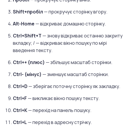
Shift+пробіл
— прокручує сторінку вгору.
Alt-Home
— відкриває домашню сторінку.
Ctrl+Shift+T
— знову відкриває останню закриту
вкладку; / — відкриває вікно пошуку по мірі
введення тексту.
Ctrl++ (плюс)
— збільшує масштаб сторінки.
Ctrl- (мінус)
— зменшує масштаб сторінки.
Ctrl+D
— зберігає поточну сторінку як закладку.
Ctrl+F
— викликає вікно пошуку тексту.
Ctrl+K
— перехід на панель пошуку.
Ctrl+L
— перехід в адресну стрічку.