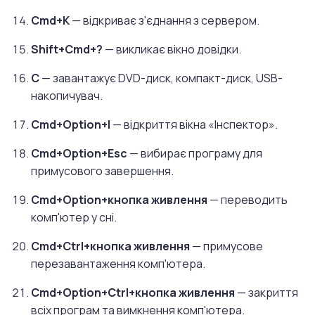
Cmd+K
— відкриває з'єднання з сервером.
Shift+Cmd+?
— викликає вікно довідки.
C
— завантажує DVD-диск, компакт-диск, USB-
накопичувач.
Cmd+Option+I
— відкриття вікна «Інспектор».
Cmd+Option+Esc
— вибирає програму для
примусового завершення.
Cmd+Option+кнопка живлення
— переводить
комп'ютер у сні.
Cmd+Сtrl+кнопка живлення
— примусове
перезавантаження комп'ютера.
Cmd+Option+Сtrl+кнопка живлення
— закриття
всіх програм та вимкнення комп'ютера.