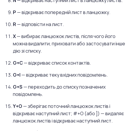
N
— відкриває наступний лист в ланцюжку листів.
P
— відкриває попередній лист в ланцюжку.
R
— відповісти на лист.
X
— вибирає ланцюжок листів, після чого його
можна видалити, приховати або застосувати інше
дію зі списку.
G+C
— відкриває список контактів.
G+I
— відкриває теку вхідних повідомлень.
G+S
— переходить до списку позначених
повідомлень.
Y+O
— зберігає поточний ланцюжок листів і
відкриває наступний лист; #+O (або ]) — видаляє
ланцюжок листів і відкриває наступний лист.