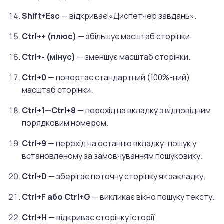
Shift+Esc
— відкриває «Диспетчер завдань».
Ctrl++ (плюс)
— збільшує масштаб сторінки.
Ctrl+- (мінус)
— зменшує масштаб сторінки.
Ctrl+0
— повертає стандартний (100%-ний)
масштаб сторінки.
Ctrl+1—Ctrl+8
— перехід на вкладку з відповідним
порядковим номером.
Ctrl+9
— перехід на останню вкладку; пошук у
встановленому за замовчуванням пошуковику.
Ctrl+D
— зберігає поточну сторінку як закладку.
Ctrl+F або Ctrl+G
— викликає вікно пошуку тексту.
Ctrl+H
— відкриває сторінку історії.