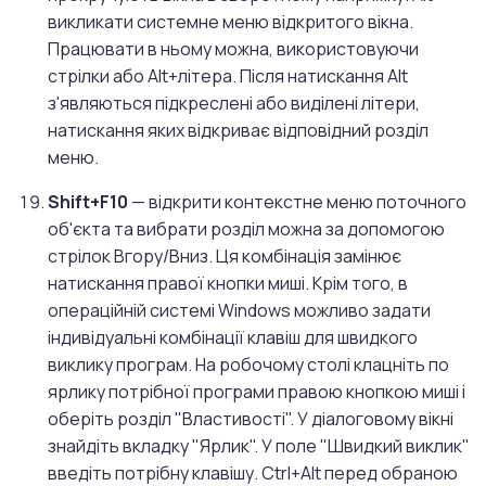
викликати системне меню відкритого вікна.
Працювати в ньому можна, використовуючи
стрілки або Alt+літера. Після натискання Alt
з'являються підкреслені або виділені літери,
натискання яких відкриває відповідний розділ
меню.
Shift+F10
— відкрити контекстне меню поточного
об'єкта та вибрати розділ можна за допомогою
стрілок Вгору/Вниз. Ця комбінація замінює
натискання правої кнопки миші. Крім того, в
операційній системі Windows можливо задати
індивідуальні комбінації клавіш для швидкого
виклику програм. На робочому столі клацніть по
ярлику потрібної програми правою кнопкою миші і
оберіть розділ "Властивості". У діалоговому вікні
знайдіть вкладку "Ярлик". У поле "Швидкий виклик"
введіть потрібну клавішу. Ctrl+Alt перед обраною