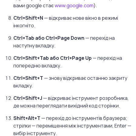
вами google стає
www.google.com
).
Ctrl+Shift+N
— відкриває нове вікно в режимі
інкогніто.
Ctrl+Tab або Ctrl+Page Down
— перехід на
наступну вкладку.
Ctrl+Shift+Tab або Ctrl+Page Up
— перехід на
попередню вкладку.
Ctrl+Shift+T
— знову відкриває останню закриту
вкладку.
Ctrl+Shift+J
— відкриває інструмент розробника,
де можна переглядати вихідний код сторінки.
Shift+Alt+T
— перехід до інструментів браузера;
стрілки — переміщення між інструментами, Enter —
вибір інструменту.