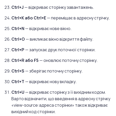
Ctrl+J
— відкриває сторінку завантажень.
Ctrl+K або Ctrl+E
— переміщає в адресну стрічку.
Ctrl+N
— відкриває нове вікно.
Ctrl+O
— викликає вікно відкриття файлу.
Ctrl+P
— запускає друк поточної сторінки.
Ctrl+R або F5
— оновлює поточну сторінку.
Ctrl+S
— зберігає поточну сторінку.
Ctrl+T
— відкриває нову вкладку.
Ctrl+U
— відкриває сторінку з її вихідним кодом.
Варто відзначити, що введення в адресну стрічку
«view-source:адреса сторінки» також відкриває
вихідний код сторінки.