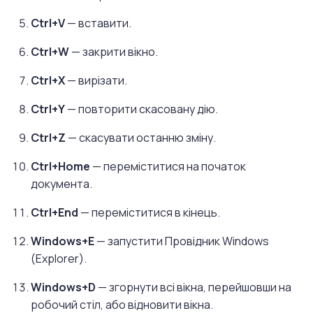
Ctrl+V
— вставити.
Ctrl+W
— закрити вікно.
Ctrl+X
— вирізати.
Ctrl+Y
— повторити скасовану дію.
Ctrl+Z
— скасувати останню зміну.
Ctrl+Home
— переміститися на початок
документа.
Ctrl+End
— переміститися в кінець.
Windows+E
— запустити Провідник Windows
(Explorer).
Windows+D
— згорнути всі вікна, перейшовши на
робочий стіл, або відновити вікна.