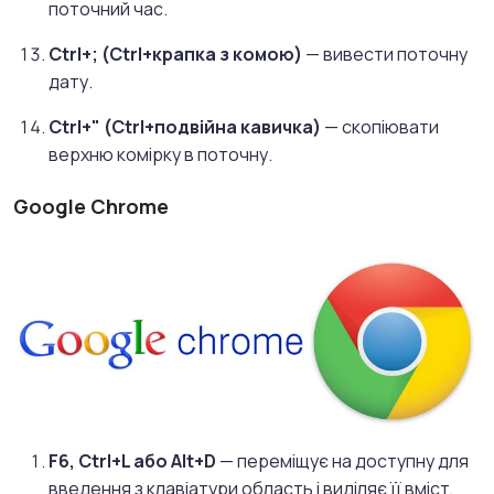
поточний час.
Ctrl+; (Ctrl+крапка з комою)
— вивести поточну
дату.
Ctrl+" (Ctrl+подвійна кавичка)
— скопіювати
верхню комірку в поточну.
Google Chrome
F6, Ctrl+L або Alt+D
— переміщує на доступну для
введення з клавіатури область і виділяє її вміст,