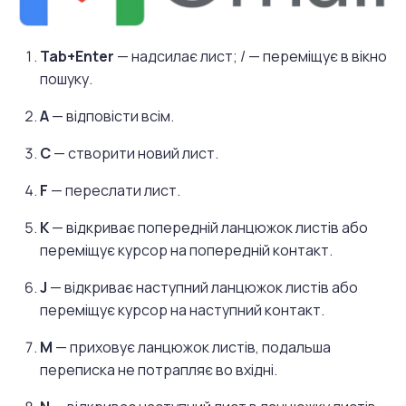
Tab+Enter
— надсилає лист; / — переміщує в вікно
пошуку.
A
— відповісти всім.
C
— створити новий лист.
F
— переслати лист.
K
— відкриває попередній ланцюжок листів або
переміщує курсор на попередній контакт.
J
— відкриває наступний ланцюжок листів або
переміщує курсор на наступний контакт.
M
— приховує ланцюжок листів, подальша
переписка не потрапляє во вхідні.