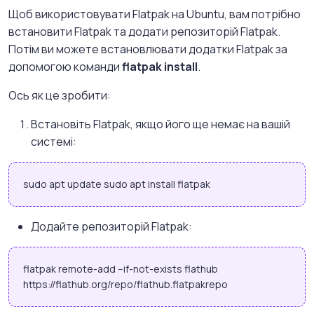
Щоб використовувати Flatpak на Ubuntu, вам потрібно
встановити Flatpak та додати репозиторій Flatpak.
Потім ви можете встановлювати додатки Flatpak за
допомогою команди
flatpak install
.
Ось як це зробити:
Встановіть Flatpak, якщо його ще немає на вашій
системі:
sudo apt update sudo apt install flatpak
Додайте репозиторій Flatpak:
flatpak remote-add --if-not-exists flathub
https://flathub.org/repo/flathub.flatpakrepo