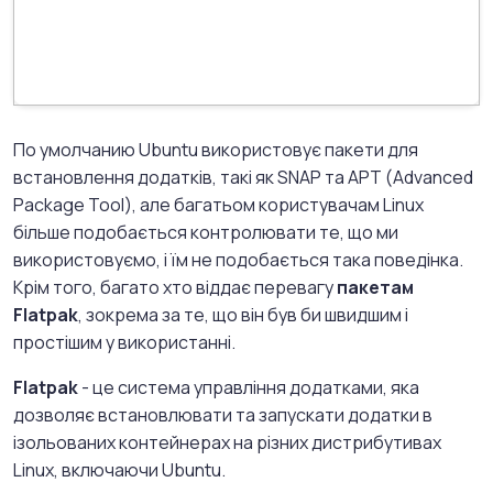
По умолчанию Ubuntu використовує пакети для
встановлення додатків, такі як SNAP та APT (Advanced
Package Tool), але багатьом користувачам Linux
більше подобається контролювати те, що ми
використовуємо, і їм не подобається така поведінка.
Крім того, багато хто віддає перевагу
пакетам
Flatpak
, зокрема за те, що він був би швидшим і
простішим у використанні.
Flatpak
- це система управління додатками, яка
дозволяє встановлювати та запускати додатки в
ізольованих контейнерах на різних дистрибутивах
Linux, включаючи Ubuntu.