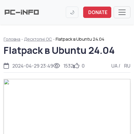
🌙
DONATE
Головна
-
Десктопні ОС
-
Flatpack в Ubuntu 24.04
Flatpack в Ubuntu 24.04
2024-04-29 23:49
1532
0
UA
/
RU