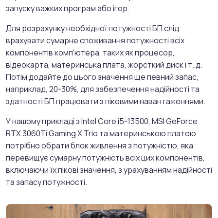
запуску важких програм або ігор.
Для розрахунку необхідної потужності БП слід
врахувати сумарне споживання потужності всіх
компонентів комп'ютера, таких як процесор,
відеокарта, материнська плата, жорсткий диск і т. д.
Потім додайте до цього значення ще певний запас,
наприклад, 20-30%, для забезпечення надійності та
здатності БП працювати з піковими навантаженнями.
У нашому прикладі з Intel Core i5-13500, MSI GeForce
RTX 3060Ti Gaming X Trio та материнською платою
потрібно обрати блок живлення з потужністю, яка
перевищує сумарну потужність всіх цих компонентів,
включаючи їх пікові значення, з урахуванням надійності
та запасу потужності.