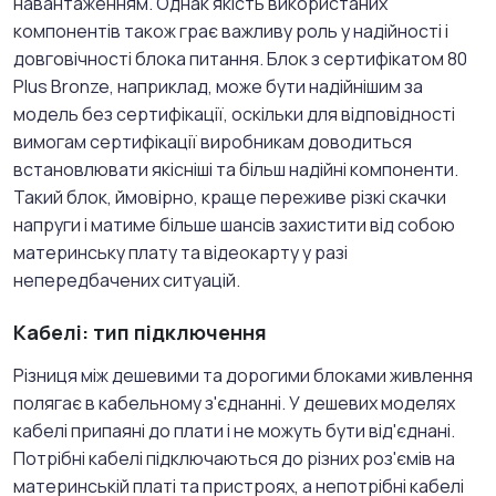
навантаженням. Однак якість використаних
компонентів також грає важливу роль у надійності і
довговічності блока питання. Блок з сертифікатом 80
Plus Bronze, наприклад, може бути надійнішим за
модель без сертифікації, оскільки для відповідності
вимогам сертифікації виробникам доводиться
встановлювати якісніші та більш надійні компоненти.
Такий блок, ймовірно, краще переживе різкі скачки
напруги і матиме більше шансів захистити від собою
материнську плату та відеокарту у разі
непередбачених ситуацій.
Кабелі: тип підключення
Різниця між дешевими та дорогими блоками живлення
полягає в кабельному з'єднанні. У дешевих моделях
кабелі припаяні до плати і не можуть бути від'єднані.
Потрібні кабелі підключаються до різних роз'ємів на
материнській платі та пристроях, а непотрібні кабелі