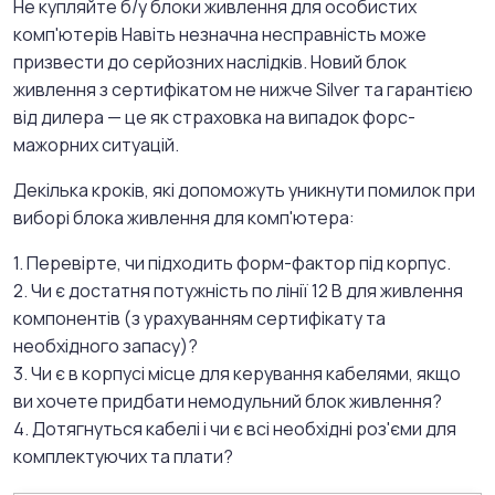
Не купляйте б/у блоки живлення для особистих
комп'ютерів Навіть незначна несправність може
призвести до серйозних наслідків. Новий блок
живлення з сертифікатом не нижче Silver та гарантією
від дилера — це як страховка на випадок форс-
мажорних ситуацій.
Декілька кроків, які допоможуть уникнути помилок при
виборі блока живлення для комп'ютера:
1. Перевірте, чи підходить форм-фактор під корпус.
2. Чи є достатня потужність по лінії 12 В для живлення
компонентів (з урахуванням сертифікату та
необхідного запасу)?
3. Чи є в корпусі місце для керування кабелями, якщо
ви хочете придбати немодульний блок живлення?
4. Дотягнуться кабелі і чи є всі необхідні роз'єми для
комплектуючих та плати?