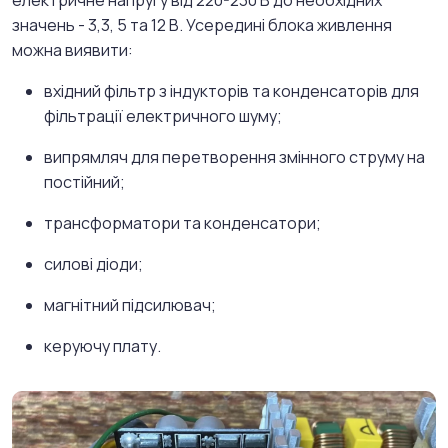
електричне напругу від 220-230 В до необхідних
значень - 3,3, 5 та 12 В. Усередині блока живлення
можна виявити:
вхідний фільтр з індукторів та конденсаторів для
фільтрації електричного шуму;
випрямляч для перетворення змінного струму на
постійний;
трансформатори та конденсатори;
силові діоди;
магнітний підсилювач;
керуючу плату.