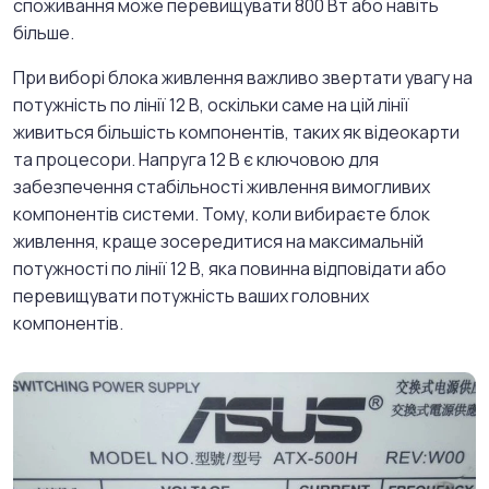
споживання може перевищувати 800 Вт або навіть
більше.
При виборі блока живлення важливо звертати увагу на
потужність по лінії 12 В, оскільки саме на цій лінії
живиться більшість компонентів, таких як відеокарти
та процесори. Напруга 12 В є ключовою для
забезпечення стабільності живлення вимогливих
компонентів системи. Тому, коли вибираєте блок
живлення, краще зосередитися на максимальній
потужності по лінії 12 В, яка повинна відповідати або
перевищувати потужність ваших головних
компонентів.