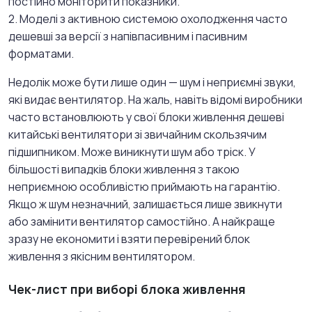
постійно моніторити показники.
2. Моделі з активною системою охолодження часто
дешевші за версії з напівпасивним і пасивним
форматами.
Недолік може бути лише один — шум і неприємні звуки,
які видає вентилятор. На жаль, навіть відомі виробники
часто встановлюють у свої блоки живлення дешеві
китайські вентилятори зі звичайним скользячим
підшипником. Може виникнути шум або тріск. У
більшості випадків блоки живлення з такою
неприємною особливістю приймають на гарантію.
Якщо ж шум незначний, залишається лише звикнути
або замінити вентилятор самостійно. А найкраще
зразу не економити і взяти перевірений блок
живлення з якісним вентилятором.
Чек-лист при виборі блока живлення