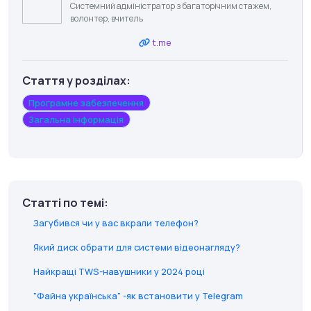
Системний адміністратор з багаторічним стажем,
волонтер, вчитель
t.me
Стаття у розділах:
Програмне забезпечення
Загальна інформація
Статті по темі:
Загубився чи у вас вкрали телефон?
Який диск обрати для системи відеонагляду?
Найкращі TWS-навушники у 2024 році
"Файна українська" -як встановити у Telegram