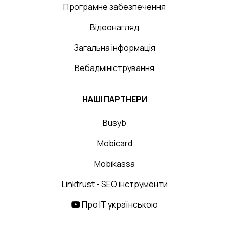
Програмне забезпечення
Відеонагляд
Загальна інформація
Вебадміністрування
НАШІ ПАРТНЕРИ
Busyb
Mobicard
Mobikassa
Linktrust - SEO інструменти
Про IT українською