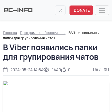
🌙
DONATE
Головна
-
Програмне забезпечення
-
В Viber появились
папки для групирования чатов
В Viber появились папки
для групирования чатов
2024-05-24 14:54
1440
0
UA
/
RU