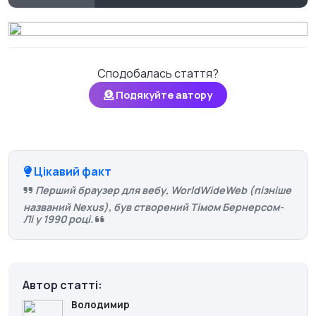
Сподобалась стаття?
Подякуйте автору
Цікавий факт
Перший браузер для вебу, WorldWideWeb (пізніше
названий Nexus), був створений Тімом Бернерсом-
Лі у 1990 році.
Автор статті:
Володимир