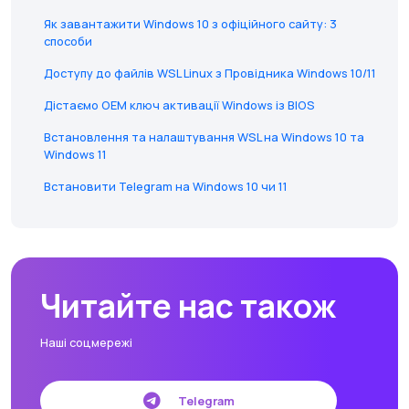
Як завантажити Windows 10 з офіційного сайту: 3
способи
Доступу до файлів WSL Linux з Провідника Windows 10/11
Дістаємо OEM ключ активації Windows із BIOS
Встановлення та налаштування WSL на Windows 10 та
Windows 11
Встановити Telegram на Windows 10 чи 11
Читайте нас також
Наші соцмережі
Telegram