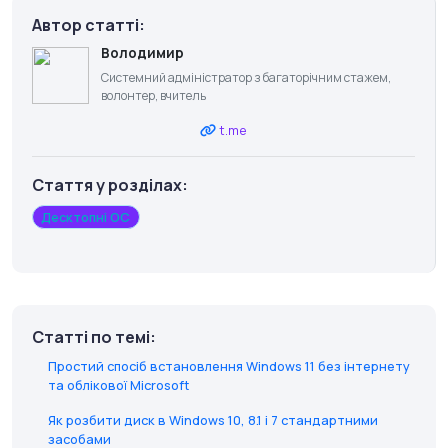
Автор статті:
Володимир
Системний адміністратор з багаторічним стажем,
волонтер, вчитель
t.me
Стаття у розділах:
Десктопні ОС
Статті по темі:
Простий спосіб встановлення Windows 11 без інтернету
та облікової Microsoft
Як розбити диск в Windows 10, 8.1 і 7 стандартними
засобами