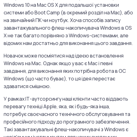
Windows 10 на Mac OS X для подальшої установки
системи або Boot Camp (в окремий розділ на Mac), або
на звичайний ПК чи ноутбук. Хоча способів запису
завантажувального флеш-накопичувача Windows в OS
X не так багато порівняно з Windows-системами, але
відомих нам достатньо для виконання цього завдання.
Новачок може посміятися над ідеєю встановлення
Windows на Mac. Однак якщо у вас є Mac і певні
завдання, для виконання яких потрібна робота в ОС
Windows (що часто буває), то ця ідея перестає
здаватися смішною.
У рамках ІТ-аутсорсингу наші клієнти часто віддають
перевагу техніці Apple, яка, як і будь-яка інша,
потребує своєчасного технічного обслуговування та
професійного підходу до програмного забезпечення.
Такі завантажувальні флеш-накопичувачі з Windows є