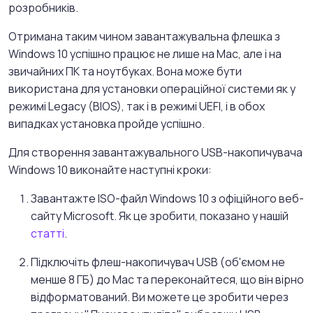
розробників.
Отримана таким чином завантажувальна флешка з
Windows 10 успішно працює не лише на Mac, але і на
звичайних ПК та ноутбуках. Вона може бути
використана для установки операційної системи як у
режимі Legacy (BIOS), так і в режимі UEFI, і в обох
випадках установка пройде успішно.
Для створення завантажувального USB-накопичувача
Windows 10 виконайте наступні кроки:
Завантажте ISO-файл Windows 10 з офіційного веб-
сайту Microsoft. Як це зробити, показано у нашій
статті
.
Підключіть флеш-накопичувач USB (об'ємом не
менше 8 ГБ) до Mac та переконайтеся, що він вірно
відформатований. Ви можете це зробити через