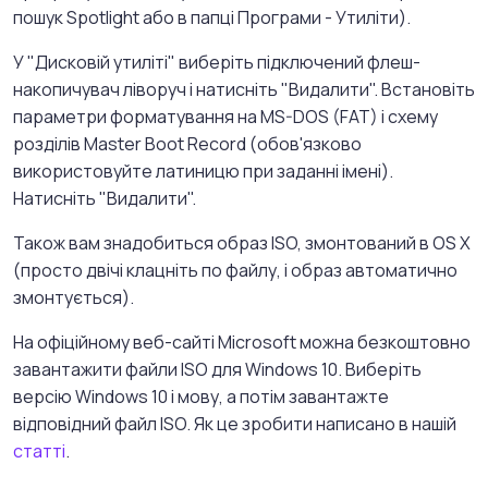
пошук Spotlight або в папці Програми - Утиліти).
У "Дисковій утиліті" виберіть підключений флеш-
накопичувач ліворуч і натисніть "Видалити". Встановіть
параметри форматування на MS-DOS (FAT) і схему
розділів Master Boot Record (обов'язково
використовуйте латиницю при заданні імені).
Натисніть "Видалити".
Також вам знадобиться образ ISO, змонтований в OS X
(просто двічі клацніть по файлу, і образ автоматично
змонтується).
На офіційному веб-сайті Microsoft можна безкоштовно
завантажити файли ISO для Windows 10. Виберіть
версію Windows 10 і мову, а потім завантажте
відповідний файл ISO. Як це зробити написано в нашій
статті
.