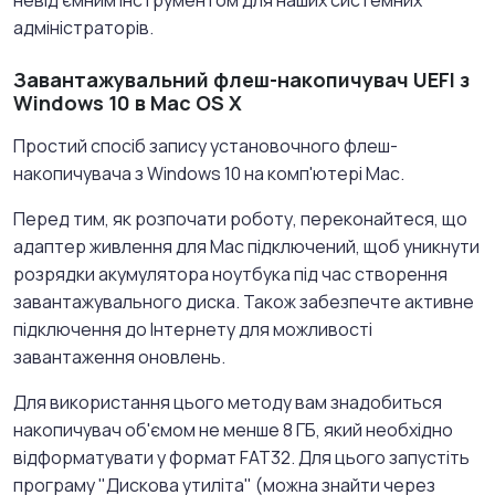
невід'ємним інструментом для наших системних
адміністраторів.
Завантажувальний флеш-накопичувач UEFI з
Windows 10 в Mac OS X
Простий спосіб запису установочного флеш-
накопичувача з Windows 10 на комп'ютері Mac.
Перед тим, як розпочати роботу, переконайтеся, що
адаптер живлення для Mac підключений, щоб уникнути
розрядки акумулятора ноутбука під час створення
завантажувального диска. Також забезпечте активне
підключення до Інтернету для можливості
завантаження оновлень.
Для використання цього методу вам знадобиться
накопичувач об'ємом не менше 8 ГБ, який необхідно
відформатувати у формат FAT32. Для цього запустіть
програму "Дискова утиліта" (можна знайти через