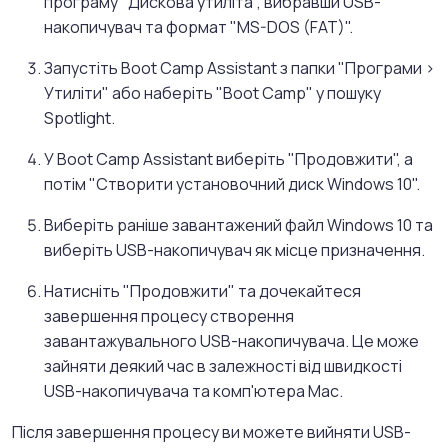
програму "Дискова утиліта", вибравши USB-
накопичувач та формат "MS-DOS (FAT)".
Запустіть Boot Camp Assistant з папки "Програми >
Утиліти" або наберіть "Boot Camp" у пошуку
Spotlight.
У Boot Camp Assistant виберіть "Продовжити", а
потім "Створити установочний диск Windows 10".
Виберіть раніше завантажений файл Windows 10 та
виберіть USB-накопичувач як місце призначення.
Натисніть "Продовжити" та дочекайтеся
завершення процесу створення
завантажувального USB-накопичувача. Це може
зайняти деякий час в залежності від швидкості
USB-накопичувача та комп'ютера Mac.
Після завершення процесу ви можете вийняти USB-