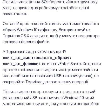
Після завантаження ISO збережіть його в зручному
місці, наприклад на робочому столі або в папці
завантажень.
Останній крок - скопіюйте весь вміст змонтованого
образу Windows 10 на флешку. Використовуйте
Термінал OS X для цього, щоб уникнути помилок при
копіюванні певних файлів.
У Терміналі введіть команду
cp -R
шлях_до_змонтованого_образу /
шлях_до_флешки
і натисніть Enter. Зачекайте, поки
процес копіювання завершиться (це може зайняти
час, особливо на повільних USB-накопичувачах), не
закривайте Термінал до завершення операції.
Після завершення процесу ви отримаєте готовий
установочний USB-накопичувач Windows 10, який
можна використовувати для установки операційної