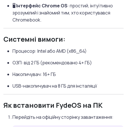
🖥️
Інтерфейс Chrome OS
: простий, інтуїтивно
зрозумілий і знайомий тим, хто користувався
Chromebook.
Системні вимоги:
Процесор: Intel або AMD (x86_64)
ОЗП: від 2 ГБ (рекомендовано 4+ ГБ)
Накопичувач: 16+ ГБ
USB-накопичувач на 8 ГБ для інсталяції
Як встановити FydeOS на ПК
Перейдіть на офіційну сторінку завантаження: