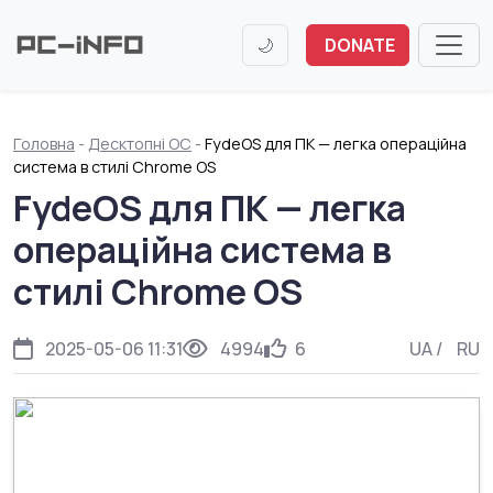
🌙
DONATE
Головна
-
Десктопні ОС
-
FydeOS для ПК — легка операційна
система в стилі Chrome OS
FydeOS для ПК — легка
операційна система в
стилі Chrome OS
2025-05-06 11:31
4994
6
UA
/
RU