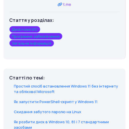
t.me
Стаття у розділах:
Десктопні ОС
Програмне забезпечення
Загальна інформація
Статті по темі:
Простий спосіб встановлення Windows 11 без інтернету
та облікової Microsoft
Як запустити PowerShell-скрипт у Windows 11
Скидання забутого паролю на Linux
Як розбити диск в Windows 10, 8.1 і 7 стандартними
засобами