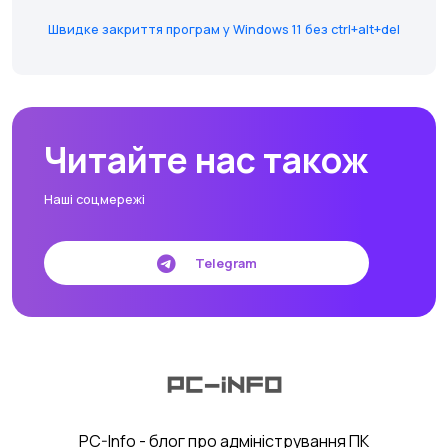
Швидке закриття програм у Windows 11 без ctrl+alt+del
Читайте нас також
Наші соцмережі
Telegram
PC-Info - блог про адміністрування ПК