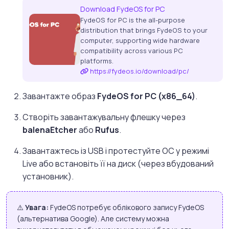
Download FydeOS for PC
FydeOS for PC is the all-purpose
distribution that brings FydeOS to your
computer, supporting wide hardware
compatibility across various PC
platforms.
https://fydeos.io/download/pc/
Завантажте образ
FydeOS for PC (x86_64)
.
Створіть завантажувальну флешку через
balenaEtcher
або
Rufus
.
Завантажтесь із USB і протестуйте ОС у режимі
Live або встановіть її на диск (через вбудований
установник).
⚠️
Увага:
FydeOS потребує облікового запису FydeOS
(альтернатива Google). Але систему можна