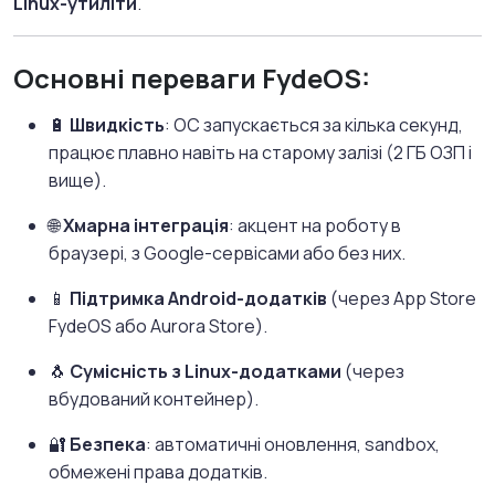
Linux-утиліти
.
Основні переваги FydeOS:
🔋
Швидкість
: ОС запускається за кілька секунд,
працює плавно навіть на старому залізі (2 ГБ ОЗП і
вище).
🌐
Хмарна інтеграція
: акцент на роботу в
браузері, з Google-сервісами або без них.
📱
Підтримка Android-додатків
(через App Store
FydeOS або Aurora Store).
🐧
Сумісність з Linux-додатками
(через
вбудований контейнер).
🔐
Безпека
: автоматичні оновлення, sandbox,
обмежені права додатків.