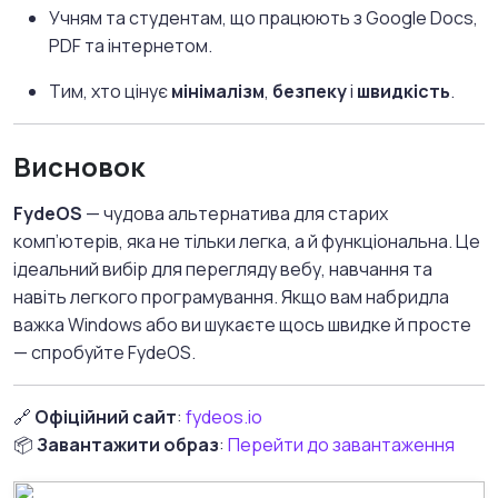
Учням та студентам, що працюють з Google Docs,
PDF та інтернетом.
Тим, хто цінує
мінімалізм
,
безпеку
і
швидкість
.
Висновок
FydeOS
— чудова альтернатива для старих
комп’ютерів, яка не тільки легка, а й функціональна. Це
ідеальний вибір для перегляду вебу, навчання та
навіть легкого програмування. Якщо вам набридла
важка Windows або ви шукаєте щось швидке й просте
— спробуйте FydeOS.
🔗
Офіційний сайт
:
fydeos.io
📦
Завантажити образ
:
Перейти до завантаження