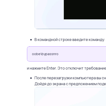
В командной строке введите команду:
oobe\bypassnro
и нажмите Enter. Это отключит требовани
После перезагрузки компьютера вы сн
Дойдя до экрана с предложением подкл