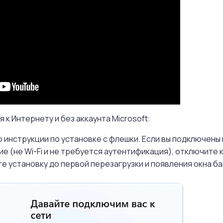
 к Интернету и без аккаунта Microsoft:
о инструкции по установке с флешки. Если вы подключены 
е (не Wi-Fi и не требуется аутентификация), отключите 
е установку до первой перезагрузки и появления окна б