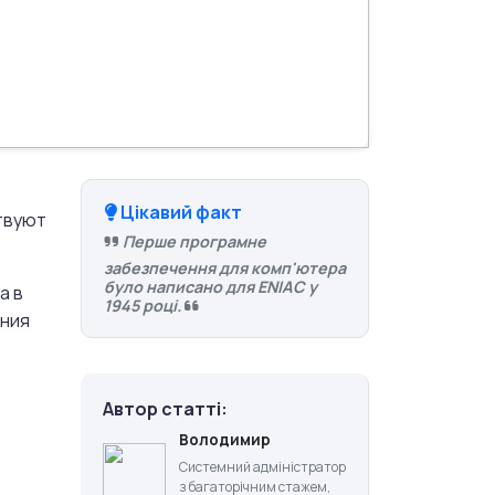
Цікавий факт
твуют
Перше програмне
забезпечення для комп'ютера
було написано для ENIAC у
а в
1945 році.
ания
Автор статті:
Володимир
Системний адміністратор
з багаторічним стажем,