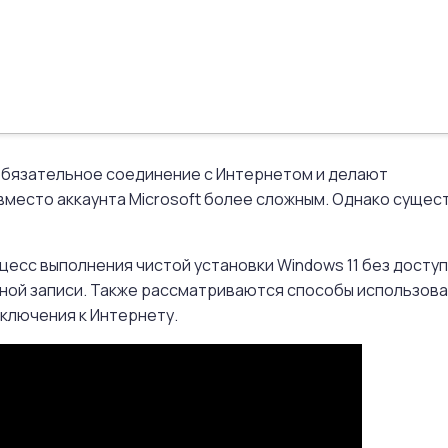
 обязательное соединение с Интернетом и делают
вместо аккаунта Microsoft более сложным. Однако сущес
цесс выполнения чистой установки Windows 11 без доступ
тной записи. Также рассматриваются способы использов
дключения к Интернету.