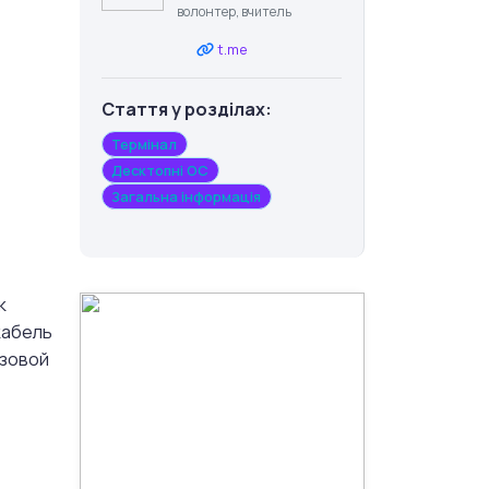
волонтер, вчитель
t.me
Стаття у розділах:
Термінал
Десктопні ОС
Загальна інформація
к
кабель
азовой