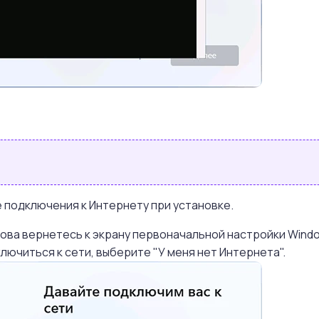
е подключения к Интернету при установке.
ова вернетесь к экрану первоначальной настройки Window
ючиться к сети, выберите "У меня нет Интернета".