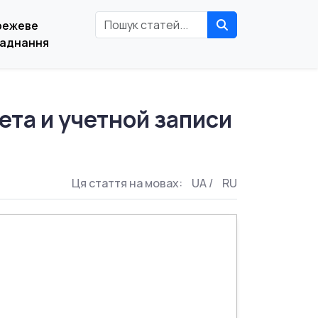
режеве
аднання
ета и учетной записи
Ця стаття на мовах:
UA
/
RU