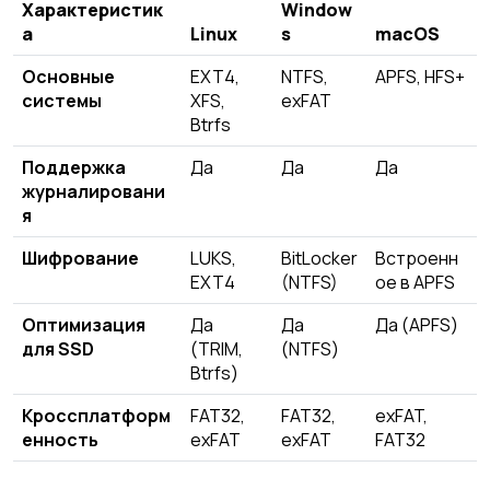
Характеристик
Window
а
Linux
s
macOS
Основные
EXT4,
NTFS,
APFS, HFS+
системы
XFS,
exFAT
Btrfs
Поддержка
Да
Да
Да
журналировани
я
Шифрование
LUKS,
BitLocker
Встроенн
EXT4
(NTFS)
ое в APFS
Оптимизация
Да
Да
Да (APFS)
для SSD
(TRIM,
(NTFS)
Btrfs)
Кроссплатформ
FAT32,
FAT32,
exFAT,
енность
exFAT
exFAT
FAT32