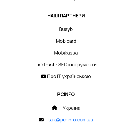
НАШІ ПАРТНЕРИ
Busyb
Mobicard
Mobikassa
Linktrust - SEO інструменти
Про IT українською
PCINFO
Україна
talk@pc-info.com.ua