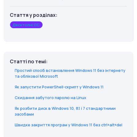
Стаття у розділах:
Десктопні ОС
Статті по темі:
Простий спосіб встановлення Windows 11 без інтернету
та облікової Microsoft
Як запустити PowerShell-скрипт у Windows 11
Скидання забутого паролю на Linux
Як розбити диск в Windows 10, 8.1 і 7 стандартними
засобами
Швидке закриття програм у Windows 11 без ctrl+alt+del