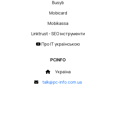
Busyb
Mobicard
Mobikassa
Linktrust - SEO інструменти
Про IT українською
PCINFO
Україна
talk@pc-info.com.ua