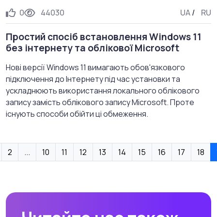
0
44030
UA
/
RU
Простий спосіб встановлення Windows 11
без інтернету та облікової Microsoft
Нові версії Windows 11 вимагають обов'язкового
підключення до Інтернету під час установки та
ускладнюють використання локального облікового
запису замість облікового запису Microsoft. Проте
існують способи обійти ці обмеження.
2
...
10
11
12
13
14
15
16
17
18