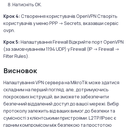
Натисніть OK.
Крок 4:
Створення користувачів OpenVPN Створіть
користувачів у меню PPP -> Secrets, вказавши сервіс
ovpn.
Крок 5:
Налаштування Firewall Відкрийте порт OpenVPN
(за замовчуванням 1194 UDP) у Firewall (IP -> Firewall ->
Filter Rules).
Висновок
Налаштування VPN сервера на MikroTik може здатися
складним на перший погляд, але, дотримуючись
покрокових інструкцій, ви зможете забезпечити
безпечний віддалений доступ до вашої мережі. Вибір
протоколу залежить від ваших вимог до безпеки та
сумісності з клієнтськими пристроями. L2TP/IPsec є
гарним компромісом між безпекою та простотою