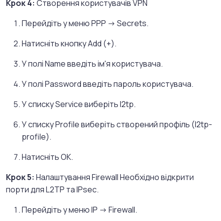
Крок 4:
Створення користувачів VPN
Перейдіть у меню PPP -> Secrets.
Натисніть кнопку Add (+).
У полі Name введіть ім'я користувача.
У полі Password введіть пароль користувача.
У списку Service виберіть l2tp.
У списку Profile виберіть створений профіль (l2tp-
profile).
Натисніть OK.
Крок 5:
Налаштування Firewall Необхідно відкрити
порти для L2TP та IPsec.
Перейдіть у меню IP -> Firewall.