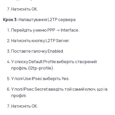
Натисніть OK.
Крок 3:
Налаштування L2TP сервера
Перейдіть у меню PPP -> Interface.
Натисніть кнопку L2TP Server.
Поставте галочку Enabled.
У списку Default Profile виберіть створений
профіль (l2tp-profile).
У полі Use IPsec виберіть Yes.
У полі IPsec Secret введіть той самий ключ, що і в
профілі.
Натисніть OK.