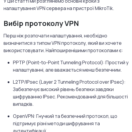
У цій статті ми розглянемо основні кроки з
налаштування VPN сервера на пристрої MikroTik.
Вибір протоколу VPN
Перш ніж розпочати налаштування, необхідно
визначитися з типом VPN протоколу, який ви хочете
використовувати. Найпоширенішими протоколами є:
PPTP (Point-to-Point Tunneling Protocol): Простий у
налаштуванні, але вважається менш безпечним.
L2TP/IPsec (Layer 2 Tunneling Protocol over IPsec):
Забезпечує високий рівень безпеки завдяки
шифруванню IPsec. Рекомендований для більшості
випадків.
OpenVPN: Гнучкий та безпечний протокол, що
підтримує різні методи шифрування та
аутентифікації.