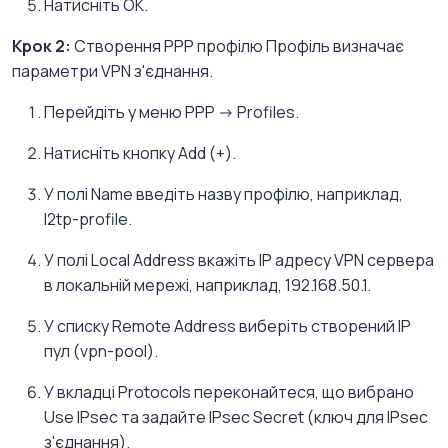
Натисніть OK.
Крок 2:
Створення PPP профілю Профіль визначає
параметри VPN з'єднання.
Перейдіть у меню PPP -> Profiles.
Натисніть кнопку Add (+).
У полі Name введіть назву профілю, наприклад,
l2tp-profile.
У полі Local Address вкажіть IP адресу VPN сервера
в локальній мережі, наприклад, 192.168.50.1.
У списку Remote Address виберіть створений IP
пул (vpn-pool).
У вкладці Protocols переконайтеся, що вибрано
Use IPsec та задайте IPsec Secret (ключ для IPsec
з'єднання).