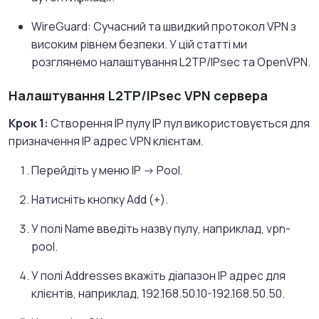
WireGuard: Сучасний та швидкий протокол VPN з
високим рівнем безпеки. У цій статті ми
розглянемо налаштування L2TP/IPsec та OpenVPN.
Налаштування L2TP/IPsec VPN сервера
Крок 1:
Створення IP пулу IP пул використовується для
призначення IP адрес VPN клієнтам.
Перейдіть у меню IP -> Pool.
Натисніть кнопку Add (+).
У полі Name введіть назву пулу, наприклад, vpn-
pool.
У полі Addresses вкажіть діапазон IP адрес для
клієнтів, наприклад, 192.168.50.10-192.168.50.50.