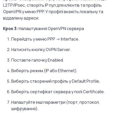
L2TP/IPsec, створіть IP пул для клієнтів та профіль
OpenVPN у меню PPP. У профілі вкажіть локальну та
віддалену адреси.
Крок 3:
Налаштування OpenVPN сервера
Перейдіть у меню PPP -> Interface.
Натисніть кнопку OVPN Server.
Поставте галочку Enabled.
Виберіть режим (IP або Ethernet).
Виберіть створений профіль у Default Profile.
Виберіть сертифікат сервера у полі Certificate.
Налаштуйте інші параметри (порт, протокол,
шифрування).