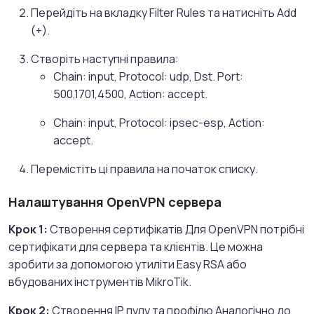
Перейдіть на вкладку Filter Rules та натисніть Add
(+).
Створіть наступні правила:
Chain: input, Protocol: udp, Dst. Port:
500,1701,4500, Action: accept.
Chain: input, Protocol: ipsec-esp, Action:
accept.
Перемістіть ці правила на початок списку.
Налаштування OpenVPN сервера
Крок 1:
Створення сертифікатів Для OpenVPN потрібні
сертифікати для сервера та клієнтів. Це можна
зробити за допомогою утиліти Easy RSA або
вбудованих інструментів MikroTik.
Крок 2:
Створення IP пулу та профілю Аналогічно до