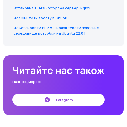
Встановити Let's Encrypt на сервері Nginx
Як змінити ім'я хосту в Ubuntu
Як встановити PHP 8.1 і налаштувати локальне
середовище розробки на Ubuntu 22.04
Читайте нас також
Наші соцмережі
Telegram