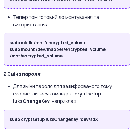
Тепер том готовий до монтування та
використання:
sudo mkdir /mnt/encrypted_volume
sudo mount /dev/mapper/encrypted_volume
/mnt/encrypted_volume
2.Зміна пароля
:
Для зміни пароля для зашифрованого тому
скористайтеся командою
cryptsetup
luksChangeKey
, наприклад:
sudo cryptsetup luksChangeKey /dev/sdX