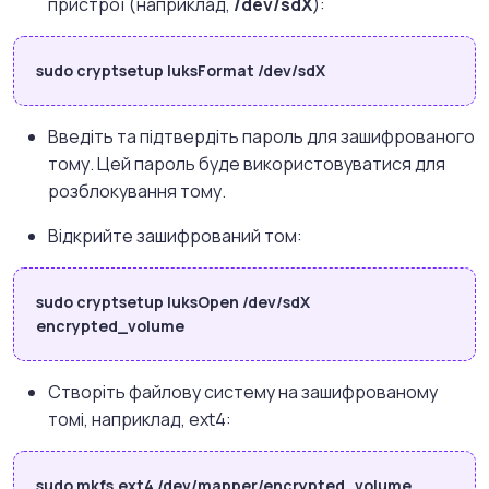
пристрої (наприклад,
/dev/sdX
):
sudo cryptsetup luksFormat /dev/sdX
Введіть та підтвердіть пароль для зашифрованого
тому. Цей пароль буде використовуватися для
розблокування тому.
Відкрийте зашифрований том:
sudo cryptsetup luksOpen /dev/sdX
encrypted_volume
Створіть файлову систему на зашифрованому
томі, наприклад, ext4:
sudo mkfs.ext4 /dev/mapper/encrypted_volume