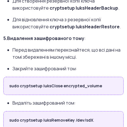
Для створення резервної копії ключа
використовуйте
cryptsetup luksHeaderBackup
.
Для відновлення ключа з резервної копії
використовуйте
cryptsetup luksHeaderRestore
.
5.Видалення зашифрованого тому
:
Перед видаленням переконайтеся, що всі дані на
томі збережені в іншому місці.
Закрийте зашифрований том:
sudo cryptsetup luksClose encrypted_volume
Видаліть зашифрований том:
sudo cryptsetup luksRemoveKey /dev/sdX
.