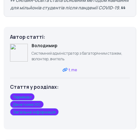
Онлайн-освіта стала основним методом навчання
для мільйонів студентів після пандемії COVID-19.
Автор статті:
Володимир
Системний адміністратор з багаторічним стажем,
волонтер, вчитель
t.me
Стаття у розділах:
Термінал
Десктопні ОС
Загальна інформація