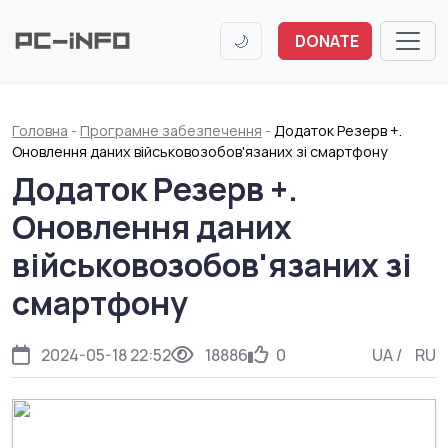
🌙
DONATE
Головна
-
Програмне забезпечення
-
Додаток Резерв +.
Оновлення даних військовозобов'язаних зі смартфону
Додаток Резерв +.
Оновлення даних
військовозобов'язаних зі
смартфону
2024-05-18 22:52
18886
0
UA
/
RU