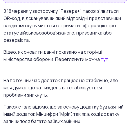
З 18 червня у застосунку "Резерв+" також з'явиться
QR-код, відсканувавши який відповідні представники
влади зможуть миттєво отримати інформацію про
статус військовозобов'язаного, призовника або
резервіста.
Відео, як оновити данні показано на сторінці
міністерства оборони. Переглянути можна
тут
.
На поточний час додаток працює не стабільно, але
моя думка, що за тиждень він стабілізується і
проблеми зникнуть.
Також стало відомо, що за основу додатку був взятий
інший додаток Мінцифри “Мрія”, так як в коді додатку
залишилося багато зайвих змінних.