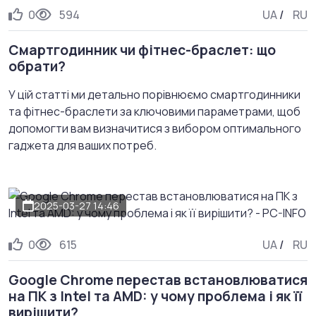
0
594
UA
/
RU
Смартгодинник чи фітнес-браслет: що
обрати?
У цій статті ми детально порівнюємо смартгодинники
та фітнес-браслети за ключовими параметрами, щоб
допомогти вам визначитися з вибором оптимального
гаджета для ваших потреб.
2025-03-27 14:46
0
615
UA
/
RU
Google Chrome перестав встановлюватися
на ПК з Intel та AMD: у чому проблема і як її
вирішити?