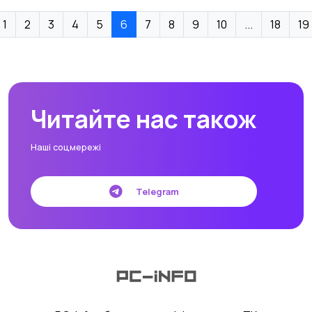
1
2
3
4
5
6
7
8
9
10
...
18
19
Читайте нас також
Наші соцмережі
Telegram