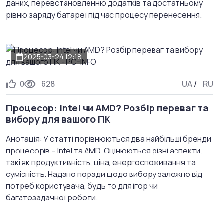
даних, перевстановленню додатків та достатньому
рівню заряду батареї під час процесу перенесення.
2025-03-24 12:18
0
628
UA
/
RU
Процесор: Intel чи AMD? Розбір переваг та
вибору для вашого ПК
Анотація: У статті порівнюються два найбільші бренди
процесорів – Intel та AMD. Оцінюються різні аспекти,
такі як продуктивність, ціна, енергоспоживання та
сумісність. Надано поради щодо вибору залежно від
потреб користувача, будь то для ігор чи
багатозадачної роботи.