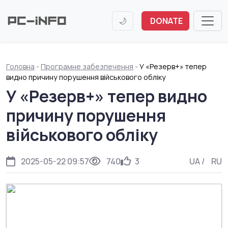
🌙
DONATE
Головна
-
Програмне забезпечення
-
У «Резерв+» тепер
видно причину порушення військового обліку
У «Резерв+» тепер видно
причину порушення
військового обліку
2025-05-22 09:57
740
3
UA
/
RU