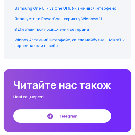
Samsung One UI 7 vs One UI 6. Як змінився інтерфейс
Як запустити PowerShell-скрипт у Windows 11
В Дія з'явиться посвідчення ветерана
Winbox 4: темний інтерфейс, світле майбутнє — MikroTik
перевинаходить себе
Читайте нас також
Наші соцмережі
Telegram