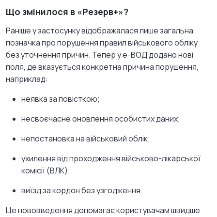
Що змінилося в «Резерв+»?
Раніше у застосунку відображалася лише загальна
позначка про порушення правил військового обліку
без уточнення причин.
Тепер у е-ВОД додано нові
поля, де вказується конкретна причина порушення,
наприклад:
неявка за повісткою;
несвоєчасне оновлення особистих даних;
непостановка на військовий облік;
ухилення від проходження військово-лікарської
комісії (ВЛК);
виїзд за кордон без узгодження
.
Це нововведення допомагає користувачам швидше