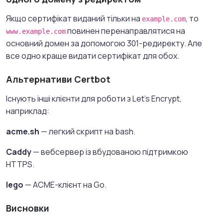
Якщо сертифікат виданий тільки на
, то
example.com
повинен перенаправлятися на
www.example.com
основний домен за допомогою 301-редиректу. Але
все одно краще видати сертифікат для обох.
Альтернативи Certbot
Існують інші клієнти для роботи з Let's Encrypt,
наприклад:
acme.sh
— легкий скрипт на bash.
Caddy
— вебсервер із вбудованою підтримкою
HTTPS.
lego
— ACME-клієнт на Go.
Висновки