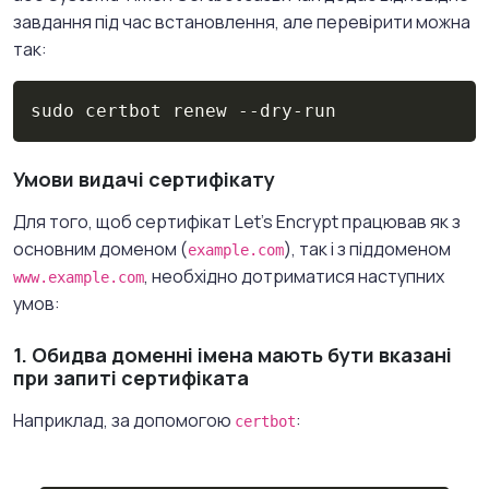
завдання під час встановлення, але перевірити можна
так:
Copy
sudo certbot renew --dry-run
Умови видачі сертифікату
Для того, щоб сертифікат Let's Encrypt працював як з
основним доменом (
), так і з піддоменом
example.com
, необхідно дотриматися наступних
www.example.com
умов:
1. Обидва доменні імена мають бути вказані
при запиті сертифіката
Наприклад, за допомогою
:
certbot