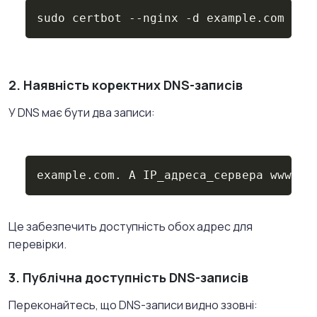
Copy
sudo certbot --nginx -d example.com -d 
2. Наявність коректних DNS-записів
У DNS має бути два записи:
Copy
example.com. A IP_адреса_сервера www.ex
Це забезпечить доступність обох адрес для
перевірки.
3. Публічна доступність DNS-записів
Переконайтесь, що DNS-записи видно ззовні: