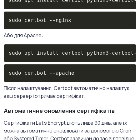
sudo apt install certbot python3-certbot-n
Copy
sudo certbot --nginx
Або для Apache:
Copy
sudo apt install certbot python3-certbot-a
Copy
sudo certbot --apache
Після налаштування, Certbot автоматично налаштує
ваш сервер і отримає сертифікат.
Автоматичне оновлення сертифікатів
Сертифікати Let's Encrypt діють лише 90 днів, але їх
можна автоматично оновлювати за допомогою Cron
або Systemd Timer. Certbot зазвичай додає відповідне