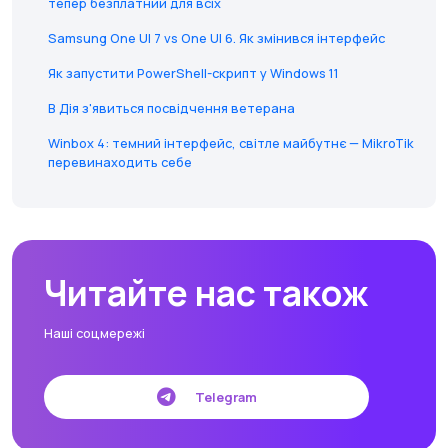
тепер безплатний для всіх
Samsung One UI 7 vs One UI 6. Як змінився інтерфейс
Як запустити PowerShell-скрипт у Windows 11
В Дія з'явиться посвідчення ветерана
Winbox 4: темний інтерфейс, світле майбутнє — MikroTik
перевинаходить себе
Читайте нас також
Наші соцмережі
Telegram