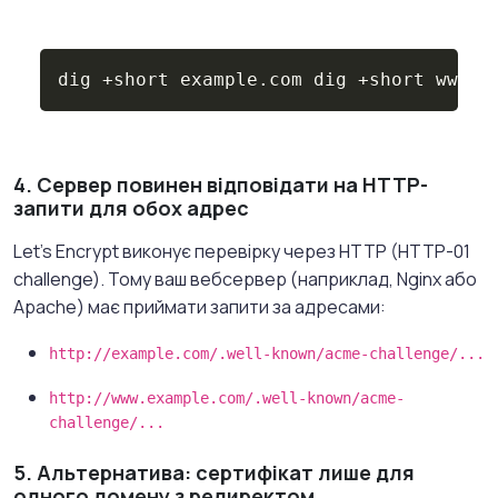
Copy
dig +short example.com dig +short www.e
4. Сервер повинен відповідати на HTTP-
запити для обох адрес
Let's Encrypt виконує перевірку через HTTP (HTTP-01
challenge). Тому ваш вебсервер (наприклад, Nginx або
Apache) має приймати запити за адресами:
http://example.com/.well-known/acme-challenge/...
http://www.example.com/.well-known/acme-
challenge/...
5. Альтернатива: сертифікат лише для
одного домену з редиректом