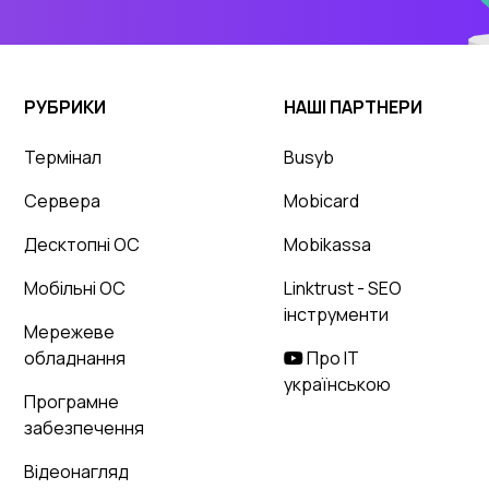
РУБРИКИ
НАШІ ПАРТНЕРИ
Термінал
Busyb
Сервера
Mobicard
Десктопні ОС
Mobikassa
Мобільні ОС
Linktrust - SEO
інструменти
Мережеве
обладнання
Про IT
українською
Програмне
забезпечення
Відеонагляд