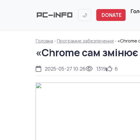
Гол
🌙
DONATE
Головна
-
Програмне забезпечення
-
«Chrome с
«Chrome сам змінює 
2025-05-27 10:26
1319
6