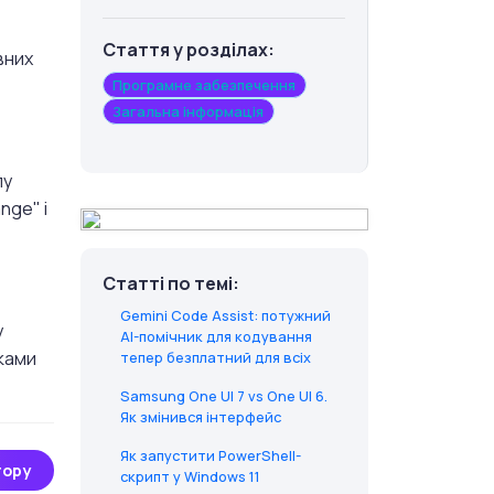
Стаття у розділах:
вних
Програмне забезпечення
Загальна інформація
лу
nge" і
Статті по темі:
Gemini Code Assist: потужний
у
AI-помічник для кодування
оками
тепер безплатний для всіх
Samsung One UI 7 vs One UI 6.
Як змінився інтерфейс
Як запустити PowerShell-
тору
скрипт у Windows 11