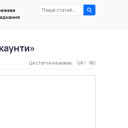
режеве
аднання
акаунти»
Ця стаття на мовах:
UA
/
RU