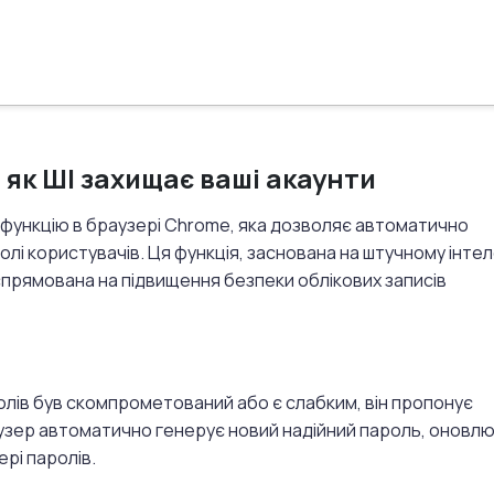
 як ШІ захищає ваші акаунти
у функцію в браузері Chrome, яка дозволяє автоматично
олі користувачів.
Ця функція, заснована на штучному інтел
спрямована на підвищення безпеки облікових записів
олів був скомпрометований або є слабким, він пропонує
узер автоматично генерує новий надійний пароль, оновлю
ері паролів.