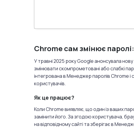
Chrome сам змінює паролі:
У травні 2025 року Google анонсувала нов
змінювати скомпрометовані або слабкі пар
інтегрована в Менеджер паролів Chrome і 
користувачів.
Як це працює?
Коли Chrome виявляє, що один із ваших пар
замінити його.
За згодою користувача, бра
на відповідному сайті та зберігає в Менедж