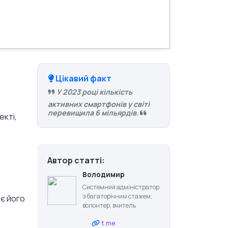
Цікавий факт
У 2023 році кількість
активних смартфонів у світі
перевищила 6 мільярдів.
екті,
Автор статті:
Володимир
Системний адміністратор
з багаторічним стажем,
є його
волонтер, вчитель
t.me