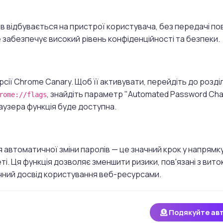
в відбувається на пристрої користувача, без передачі по
 забезпечує високий рівень конфіденційності та безпеки.
рсії Chrome Canary.
Щоб її активувати, перейдіть до розді
, знайдіть параметр "Automated Password Cha
rome://flags
узера функція буде доступна.
я автоматичної зміни паролів — це значний крок у напрямк
ті.
Ця функція дозволяє зменшити ризики, пов'язані з вит
ечний досвід користування веб-ресурсами.
Подякуйте ав