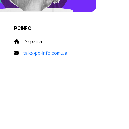
PCINFO
Україна
talk@pc-info.com.ua