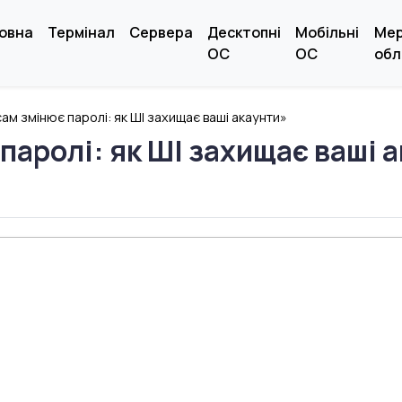
овна
Термінал
Сервера
Десктопні
Мобільні
Ме
ОС
ОС
обл
ам змінює паролі: як ШІ захищає ваші акаунти»
паролі: як ШІ захищає ваші 