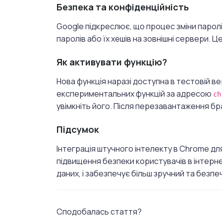
Безпека та конфіденційність
Google підкреслює, що процес зміни паролі
паролів або їх хешів на зовнішні сервери.
Це
Як активувати функцію?
Нова функція наразі доступна в тестовій ве
експериментальних функцій за адресою
ch
увімкніть його.
Після перезавантаження бра
Підсумок
Інтеграція штучного інтелекту в Chrome дл
підвищення безпеки користувачів в інтерне
даних, і забезпечує більш зручний та безп
Сподобалась стаття?