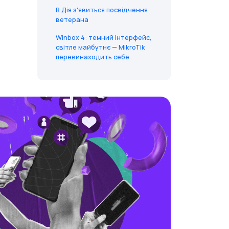
В Дія з'явиться посвідчення
ветерана
Winbox 4: темний інтерфейс,
світле майбутнє — MikroTik
перевинаходить себе